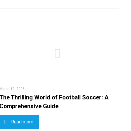
March 13, 2026
The Thrilling World of Football Soccer: A
Comprehensive Guide
Read more