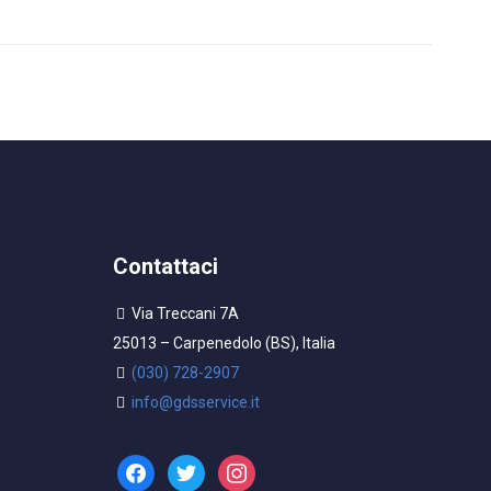
Contattaci
Via Treccani 7A
25013 – Carpenedolo (BS), Italia
(030) 728-2907
info@gdsservice.it
facebook
twitter
instagram