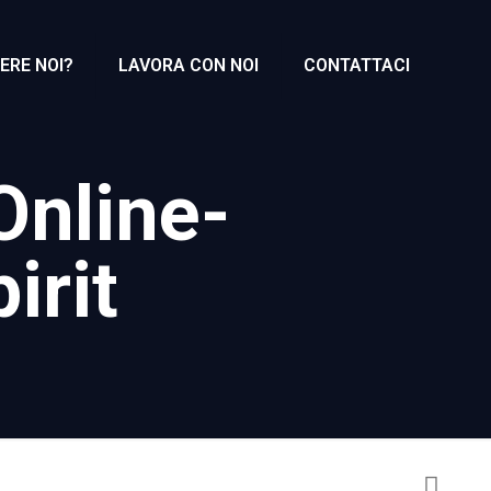
ERE NOI?
LAVORA CON NOI
CONTATTACI
 Online-
irit