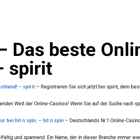
t – Das beste Onl
 spirit
chland! – spirit
– Registrieren Sie sich jetzt bei spirit, dem be
enden Welt der Online-Casinos! Wenn Sie auf der Suche nach sp
r bei hit n spin. – hit n spin
– Deutschlands Nr.1 Online-Casino h
lfältig und spannend. Ein Name, der in dieser Branche immer wie