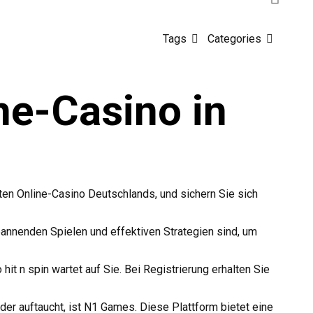
Tags
Categories
ine-Casino in
sten Online-Casino Deutschlands, und sichern Sie sich
annenden Spielen und effektiven Strategien sind, um
it n spin wartet auf Sie. Bei Registrierung erhalten Sie
der auftaucht, ist N1 Games. Diese Plattform bietet eine