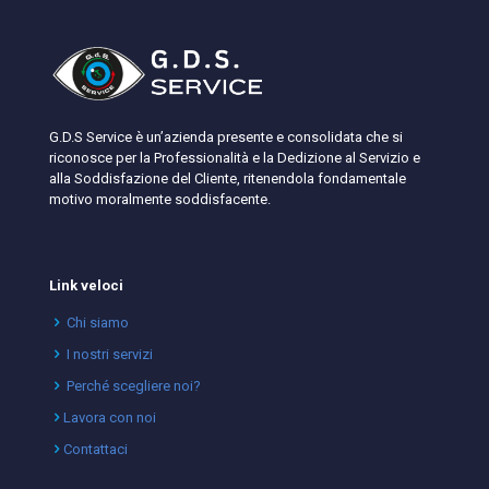
G.D.S Service è un’azienda presente e consolidata che si
riconosce per la Professionalità e la Dedizione al Servizio e
alla Soddisfazione del Cliente, ritenendola fondamentale
motivo moralmente soddisfacente.
Link veloci
Chi siamo
I nostri servizi
Perché scegliere noi?
Lavora con noi
Contattaci