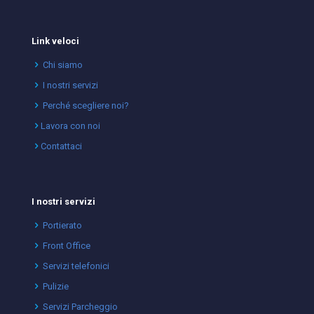
Link veloci
Chi siamo
I nostri servizi
Perché scegliere noi?
Lavora con noi
Contattaci
I nostri servizi
Portierato
Front Office
Servizi telefonici
Pulizie
Servizi Parcheggio