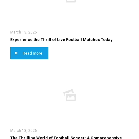
March 13, 2026
Experience the Thrill of Live Football Matches Today
Read more
March 13, 2026
The Thrilling World of Football Soccer: A Comprehensive