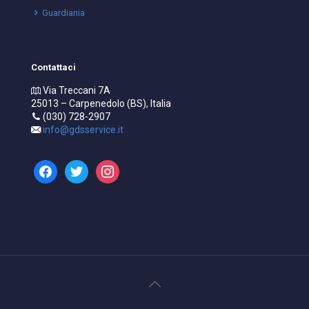
Guardiania
Contattaci
Via Treccani 7A
25013 – Carpenedolo (BS), Italia
(030) 728-2907
info@gdsservice.it
facebook
twitter
instagram