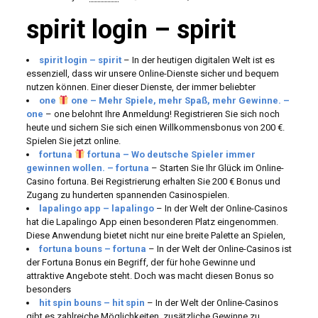
spirit login – spirit
spirit login – spirit
– In der heutigen digitalen Welt ist es
essenziell, dass wir unsere Online-Dienste sicher und bequem
nutzen können. Einer dieser Dienste, der immer beliebter
one
one – Mehr Spiele, mehr Spaß, mehr Gewinne. –
one
– one belohnt Ihre Anmeldung! Registrieren Sie sich noch
heute und sichern Sie sich einen Willkommensbonus von 200 €.
Spielen Sie jetzt online.
fortuna
fortuna – Wo deutsche Spieler immer
gewinnen wollen. – fortuna
– Starten Sie Ihr Glück im Online-
Casino fortuna. Bei Registrierung erhalten Sie 200 € Bonus und
Zugang zu hunderten spannenden Casinospielen.
lapalingo app – lapalingo
– In der Welt der Online-Casinos
hat die Lapalingo App einen besonderen Platz eingenommen.
Diese Anwendung bietet nicht nur eine breite Palette an Spielen,
fortuna bouns – fortuna
– In der Welt der Online-Casinos ist
der Fortuna Bonus ein Begriff, der für hohe Gewinne und
attraktive Angebote steht. Doch was macht diesen Bonus so
besonders
hit spin bouns – hit spin
– In der Welt der Online-Casinos
gibt es zahlreiche Möglichkeiten, zusätzliche Gewinne zu