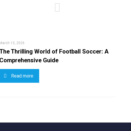
March 13, 2026
The Thrilling World of Football Soccer: A
Comprehensive Guide
Read more