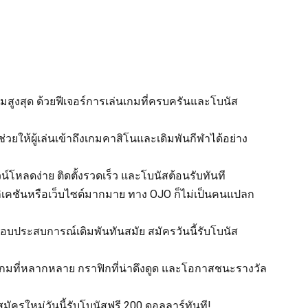
มสูงสุด ด้วยฟีเจอร์การเล่นเกมที่ครบครันและโบนัส
วยให้ผู้เล่นเข้าถึงเกมคาสิโนและเดิมพันกีฬาได้อย่าง
น์โหลดง่าย ติดตั้งรวดเร็ว และโบนัสต้อนรับทันที
พลิเคชันหรือเว็บไซต์มากมาย ทาง OJO ก็ไม่เป็นคนแปลก
บประสบการณ์เดิมพันทันสมัย สมัครวันนี้รับโบนัส
เกมที่หลากหลาย กราฟิกที่น่าดึงดูด และโอกาสชนะรางวัล
ครใหม่วันนี้รับโบนัสฟรี 200 ดอลลาร์ทันที!