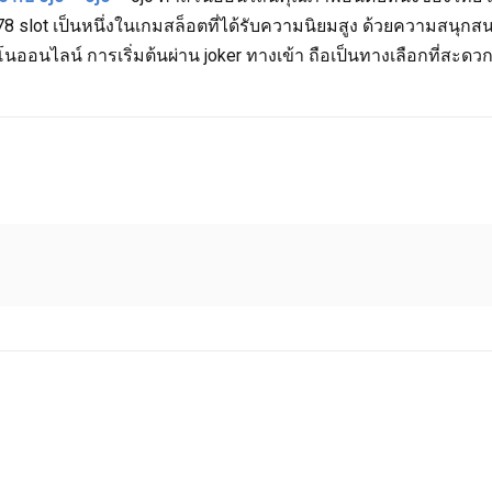
 slot เป็นหนึ่งในเกมสล็อตที่ได้รับความนิยมสูง ด้วยความสน
ิโนออนไลน์ การเริ่มต้นผ่าน joker ทางเข้า ถือเป็นทางเลือกที่สะด