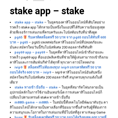
stake app – stake
stake app – stake
– ในยุคของคาสิโนออนไลน์ที่เติบโตอย่าง
รวดเร็ว stake app ได้กลายเป็นหนึ่งในแอปที่ได้รับความนิยมสูงสุด
ด้วยฟีเจอร์การเล่นเกมที่ครบครันและโบนัสต้อนรับที่น่าดึงดูด
pg65
รับเครดิตสล็อตฟรี 50 บาท จาก pg65 ถอนได้ทันที 600
บาท – pg65
– pg65 แพลตฟอร์มคาสิโนออนไลน์ที่ปลอดภัยและ
มั่นคง สมัครใหม่วันนี้รับโบนัสพิเศษ 200 ดอลลาร์ฟรีทันที!
pay69 app – pay69
– ในยุคที่คาสิโนออนไลน์เข้าถึงง่ายและ
รวดเร็ว pay69 app คือแอปพลิเคชันที่ช่วยให้ผู้เล่นสามารถเข้าถึงเกม
คาสิโนและการเดิมพันกีฬาได้ทุกที่ ทุกเวลา ดาวน์โหลดง่าย
ivip9
สล็อตฟรีไม่ต้องลงทุน! ivip9 แจกเครดิตฟรี 50 บาท
ถอนได้จริง 600 บาท – ivip9
– ivip9 คาสิโนออนไลน์อันดับหนึ่ง
สมัครใหม่รับโบนัสพิเศษ 200 ดอลลาร์ฟรี สนุกครบทุกเกมดังในที่
เดียว!
stake ทางเข้า มือถือ – stake
– ในยุคที่สมาร์ทโฟนกลายเป็น
อุปกรณ์หลักในการใช้งานอินเทอร์เน็ต การเล่นคาสิโนออนไลน์ก็
เปลี่ยนไปตามเทรนด์ stake ทางเข้า มือถือ
m88th game – m88th
– ในสมัยนี้ที่เทคโนโลยีพัฒนาทันรุ่น คา
สิโนออนไลน์ได้กลายเป็นทางเลือกที่นิยมมากขึ้นสำหรับผู้ที่ต้องการ
ความสนุกและโอกาสในการเล่นเกมที่มีโบนัสที่สูง ทาง Rauy Game
huay
รับสล็อตเครดิตฟรี 50 บาท ถอนได้จริงสูงสุด 600 บาทที่