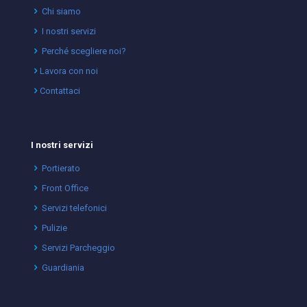
Chi siamo
I nostri servizi
Perché scegliere noi?
Lavora con noi
Contattaci
I nostri servizi
Portierato
Front Office
Servizi telefonici
Pulizie
Servizi Parcheggio
Guardiania