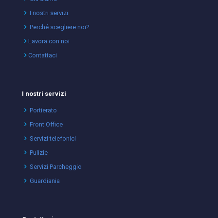
I nostri servizi
Perché scegliere noi?
Lavora con noi
Contattaci
I nostri servizi
Portierato
Front Office
Servizi telefonici
Pulizie
Servizi Parcheggio
Guardiania