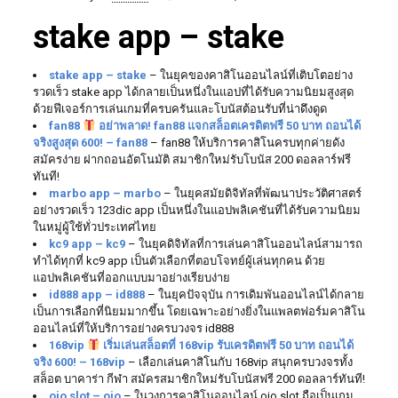
stake app – stake
stake app – stake
– ในยุคของคาสิโนออนไลน์ที่เติบโตอย่าง
รวดเร็ว stake app ได้กลายเป็นหนึ่งในแอปที่ได้รับความนิยมสูงสุด
ด้วยฟีเจอร์การเล่นเกมที่ครบครันและโบนัสต้อนรับที่น่าดึงดูด
fan88
อย่าพลาด! fan88 แจกสล็อตเครดิตฟรี 50 บาท ถอนได้
จริงสูงสุด 600! – fan88
– fan88 ให้บริการคาสิโนครบทุกค่ายดัง
สมัครง่าย ฝากถอนอัตโนมัติ สมาชิกใหม่รับโบนัส 200 ดอลลาร์ฟรี
ทันที!
marbo app – marbo
– ในยุคสมัยดิจิทัลที่พัฒนาประวัติศาสตร์
อย่างรวดเร็ว 123dic app เป็นหนึ่งในแอปพลิเคชันที่ได้รับความนิยม
ในหมู่ผู้ใช้ทั่วประเทศไทย
kc9 app – kc9
– ในยุคดิจิทัลที่การเล่นคาสิโนออนไลน์สามารถ
ทำได้ทุกที่ kc9 app เป็นตัวเลือกที่ตอบโจทย์ผู้เล่นทุกคน ด้วย
แอปพลิเคชันที่ออกแบบมาอย่างเรียบง่าย
id888 app – id888
– ในยุคปัจจุบัน การเดิมพันออนไลน์ได้กลาย
เป็นการเลือกที่นิยมมากขึ้น โดยเฉพาะอย่างยิ่งในแพลตฟอร์มคาสิโน
ออนไลน์ที่ให้บริการอย่างครบวงจร id888
168vip
เริ่มเล่นสล็อตที่ 168vip รับเครดิตฟรี 50 บาท ถอนได้
จริง 600! – 168vip
– เลือกเล่นคาสิโนกับ 168vip สนุกครบวงจรทั้ง
สล็อต บาคาร่า กีฬา สมัครสมาชิกใหม่รับโบนัสฟรี 200 ดอลลาร์ทันที!
ojo slot – ojo
– ในวงการคาสิโนออนไลน์ ojo slot ถือเป็นเกม