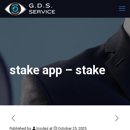
stake app – stake
Published by
tcodez
at
October 25, 2025