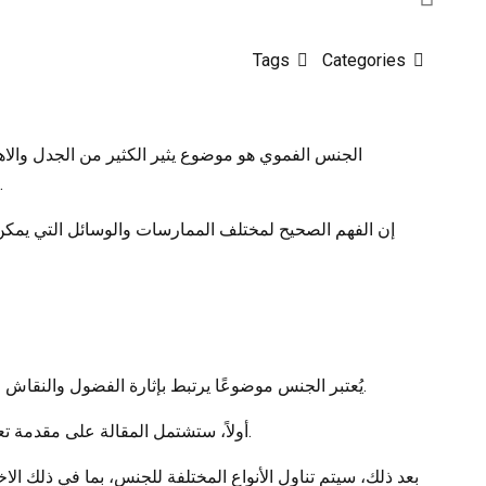
Tags
Categories
الجنس الفموي هو موضوع يثير الكثير من الجدل والاهت
التي يمكن أن تساعد في جعل هذه التجربة أكثر إرضاءً
إن الفهم الصحيح لمختلف الممارسات والوسائل التي يمكن
يُعتبر الجنس موضوعًا يرتبط بإثارة الفضول والنقاش في مجموعة متنوعة من الثقافات. تتضمن خطة المقالة المعلوماتية عدة أقسام تهدف إلى تقديم فهم شامل للجوانب المختلفة للجنس.
أولاً، ستشتمل المقالة على مقدمة تعرض مظاهر الجنس ودوره في المجتمع. سيتم تسليط الضوء على الأبعاد الاجتماعية والثقافية التي تؤثر في كيفية تصور الأفراد للجنس.
بعد ذلك، سيتم تناول الأنواع المختلفة للجنس، بما في ذلك ال