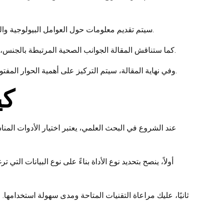
سيتم تقديم معلومات حول العوامل البيولوجية والنفسية التي تؤثر في رغبات الأشخاص وتوجهاتهم الجنسية. هذا القسم سيستعرض أيضًا تأثير الثقافة والتعليم على إدراك الأفراد للجنس.
كما ستناقش المقالة الجوانب الصحية المرتبطة بالجنس، بما في ذلك السلامة الجنسية والأمراض المنقولة جنسيًا. سيتم تقديم نصائح وإرشادات حول كيفية ممارسة الجنس بشكل آمن وصحي.
وفي نهاية المقالة، سيتم التركيز على أهمية الحوار المفتوح حول الجنس. سيساعد ذلك في تعزيز الفهم والتسامح بين الأفراد، مما يساهم في بناء مجتمع أكثر وعيًا بموضوعات الجنس المختلفة.
كي
عند الشروع في البحث العلمي، يعتبر اختيار الأدوات المن
أولاً، ينصح بتحديد نوع الأداة بناءً على نوع البيانات الت
ثانيًا، عليك مراعاة التقنيات المتاحة ومدى سهولة استخدامها.