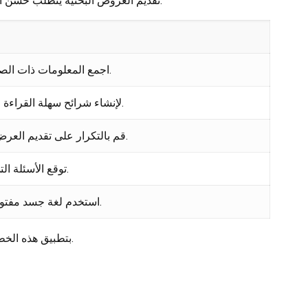
تقديم العروض البحثية يتطلب حسن الإعداد والتنظيم. يجب أن يتمكن الباحث من إيصال أفكاره ومعلوماته بشكل سلس وجذاب. إليك بعض الخطوات لتسهيل عملية التقديم:
اجمع المعلومات ذات الصلة واجعلها منظمة في نقاط رئيسية تركز على الموضوع.
استخدم برامج مثل PowerPoint أو Prezi لإنشاء شرائح سهلة القراءة ومناسبة للعرض.
قم بالتكرار على تقديم العرض أمام أصدقاء أو زملاء للحصول على ملاحظاتهم وتعليقاتهم.
توقع الأسئلة التي قد يسألها الجمهور وحضر إجابات واضحة لها.
استخدم لغة جسد مفتوحة وفعالة لتعزيز النقاط المهمة ولإبقاء انتباه الجمهور.
بتطبيق هذه الخطوات، يمكن للباحث تقديم عروض بحثية فعالة ومتقنة، مما يساعد في تعزيز التواصل مع الجمهور ونقل الأفكار بطريقة مثيرة للاهتمام.