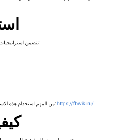
است
تتضمن استراتيجيات حفظ المعلومات مجموعة من الطرق والأساليب التي يمكن للمتعلم استخدامها لتعزيز فعالية التعلم. إليك بعض الاستراتيجيات المهمة:
.
https://fbwiki.ru/
من المهم استخدام هذه الاستراتيجيات بشكل متكامل للحصول على أفضل النتائج. يمكن الاطلاع على مزيد من المعلومات حول موضوعات متنوعة عبر هذا الرابط:
كيفي