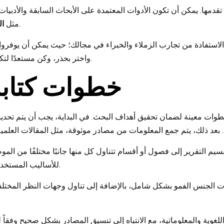
ي تقدمها. يمكن أن تكون الأدوات المعتمدة على الأبحاث السابقة والأدبي
، حيث تتطلب الدقة والموضوعية.
مثل
ا
ك الاستفادة من تجارب الزملاء والخبراء في مجالك؛ حيث يمكن أن يوفروا
واختر بحذر، وكن مستعدًا لتكييف اختيارك مع التغيرات التي قد تطرأ على مشروعك البحثي.
خطوات كتابة
طوات معينة لضمان تحقيق أهداف البحث. في البداية، يجب أن يتم تحديد 
يم التقرير إلى فصول أو أقسام تتناول كل منها جانبًا مختلفًا من ا
للأساليب المستخدمة في البحث، ثم تحليل النتائج وتقديم الاستنتاجات والتوصيات.
يات الجنس الفمو بشكل شامل، بالإضافة إلى تناول وجهات النظر المخت
للغوية والمعلوماتية، مع الانتباه إلى تنسيق المصادر بشكل صحيح وفقاً