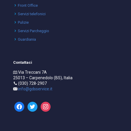
Front Office
Servizi telefonici
Pulizie
Servizi Parcheggio
Guardiania
Contattaci
Via Treccani 7A
25013 – Carpenedolo (BS), Italia
(030) 728-2907
info@gdsservice.it
facebook
twitter
instagram