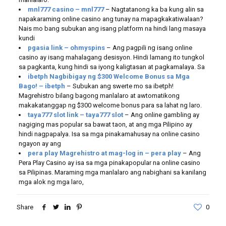
mnl777 casino – mnl777
– Nagtatanong ka ba kung alin sa
napakaraming online casino ang tunay na mapagkakatiwalaan?
Nais mo bang subukan ang isang platform na hindi lang masaya
kundi
pgasia link – ohmyspins
– Ang pagpili ng isang online
casino ay isang mahalagang desisyon. Hindi lamang ito tungkol
sa pagkanta, kung hindi sa iyong kaligtasan at pagkamalaya. Sa
ibetph Nagbibigay ng $300 Welcome Bonus sa Mga
Bago! – ibetph
– Subukan ang swerte mo sa ibetph!
Magrehistro bilang bagong manlalaro at awtomatikong
makakatanggap ng $300 welcome bonus para sa lahat ng laro.
taya777 slot link – taya777 slot
– Ang online gambling ay
nagiging mas popular sa bawat taon, at ang mga Pilipino ay
hindi nagpapalya. Isa sa mga pinakamahusay na online casino
ngayon ay ang
pera play Magrehistro at mag-log in – pera play
– Ang
Pera Play Casino ay isa sa mga pinakapopular na online casino
sa Pilipinas. Maraming mga manlalaro ang nabighani sa kanilang
mga alok ng mga laro,
Share
0