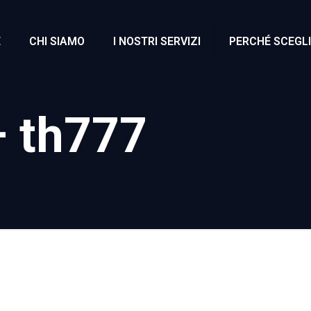
E
CHI SIAMO
I NOSTRI SERVIZI
PERCHÉ SCEGLI
– th777