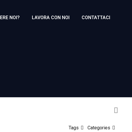
ERE NOI?
LAVORA CON NOI
CONTATTACI
Tags
Categories