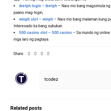
ibetph login – ibetph
– Nais mo bang magsimula ng m
paano mag-login,
winph slot – winph
– Nais mo bang malaman kung paa
Interesado ka bang subukan
500 casino slot – 500 casino
– Sa mundo ng online 
mga laro ng pagtaya.
Share
tcodez
Related posts