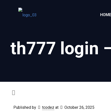
HOM
th777 login 
Published by
tcodez
at
October 26, 2025