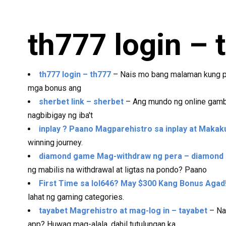
th777 login – 
th777 login – th777
– Nais mo bang malaman kung pa
mga bonus ang
sherbet link – sherbet
– Ang mundo ng online gambli
nagbibigay ng iba't
inplay ? Paano Magparehistro sa inplay at Maka
winning journey.
diamond game Mag-withdraw ng pera – diamond
ng mabilis na withdrawal at ligtas na pondo? Paano
First Time sa lol646? May $300 Kang Bonus Agad!
lahat ng gaming categories.
tayabet Magrehistro at mag-log in – tayabet
– Nai
app? Huwag mag-alala, dahil tutulungan ka