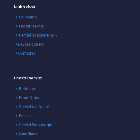
Link veloci
Chi siamo
I nostri servizi
Perché scegliere noi?
Lavora con noi
Contattaci
I nostri servizi
Portierato
Front Office
Servizi telefonici
Pulizie
Servizi Parcheggio
Guardiania