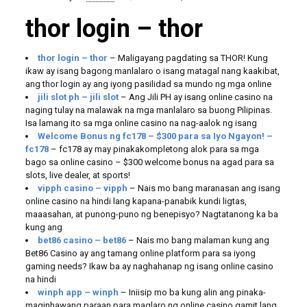
thor login – thor
thor login – thor
– Maligayang pagdating sa THOR! Kung
ikaw ay isang bagong manlalaro o isang matagal nang kaakibat,
ang thor login ay ang iyong pasilidad sa mundo ng mga online
jili slot ph – jili slot
– Ang Jili PH ay isang online casino na
naging tulay na malawak na mga manlalaro sa buong Pilipinas.
Isa lamang ito sa mga online casino na nag-aalok ng isang
Welcome Bonus ng fc178 – $300 para sa Iyo Ngayon! –
fc178
– fc178 ay may pinakakompletong alok para sa mga
bago sa online casino – $300 welcome bonus na agad para sa
slots, live dealer, at sports!
vipph casino – vipph
– Nais mo bang maranasan ang isang
online casino na hindi lang kapana-panabik kundi ligtas,
maaasahan, at punong-puno ng benepisyo? Nagtatanong ka ba
kung ang
bet86 casino – bet86
– Nais mo bang malaman kung ang
Bet86 Casino ay ang tamang online platform para sa iyong
gaming needs? Ikaw ba ay naghahanap ng isang online casino
na hindi
winph app – winph
– Iniisip mo ba kung alin ang pinaka-
maginhawang paraan para maglaro ng online casino gamit lang