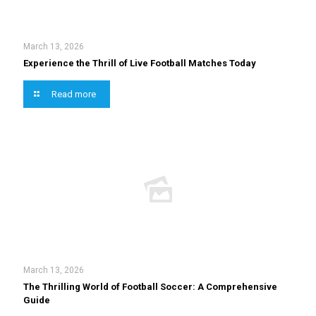
March 13, 2026
Experience the Thrill of Live Football Matches Today
Read more
March 13, 2026
The Thrilling World of Football Soccer: A Comprehensive
Guide