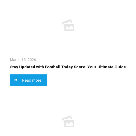
March 13, 2026
Stay Updated with Football Today Score: Your Ultimate Guide
Read more