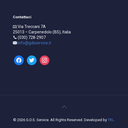
Contattaci
Via Treccani 7A
25013 – Carpenedolo (BS), Italia
(030) 728-2907
info@gdsservice.it
facebook
twitter
instagram
© 2026 G.D.S. Service. All Rights Reserved. Developed by
TRL
.