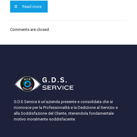
Read more
Comments are closed.
G.D.S Service è un’azienda presente e consolidata che si
riconosce per la Professionalità e la Dedizione al Servizio e
alla Soddisfazione del Cliente, ritenendola fondamentale
motivo moralmente soddisfacente.