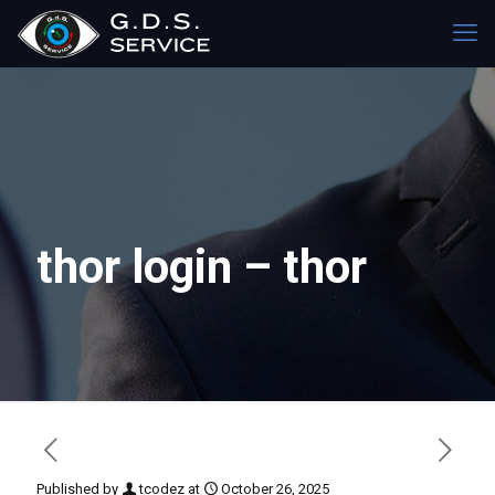
thor login – thor
Published by
tcodez
at
October 26, 2025