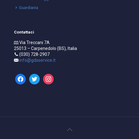
Guardiania
Contattaci
Via Treccani 7A
25013 – Carpenedolo (BS), Italia
(030) 728-2907
info@gdsservice.it
facebook
twitter
instagram