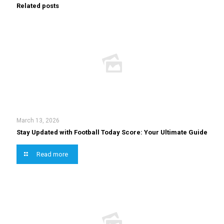
Related posts
March 13, 2026
Stay Updated with Football Today Score: Your Ultimate Guide
Read more