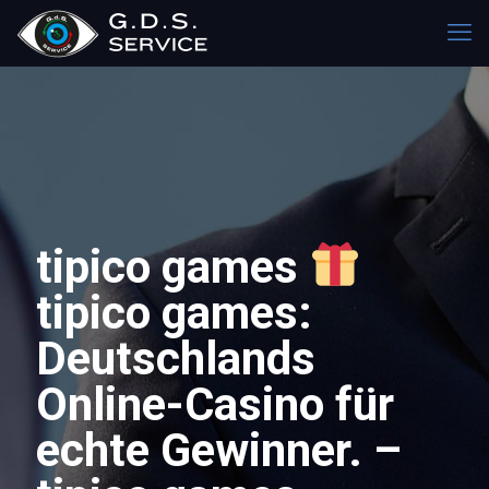
tipico games
tipico games:
Deutschlands
Online-Casino für
echte Gewinner. –