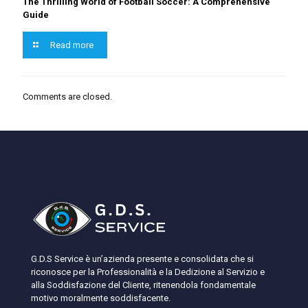
The Thrilling World of Football Soccer: A Comprehensive
Guide
Read more
Comments are closed.
G.D.S Service è un’azienda presente e consolidata che si
riconosce per la Professionalità e la Dedizione al Servizio e
alla Soddisfazione del Cliente, ritenendola fondamentale
motivo moralmente soddisfacente.