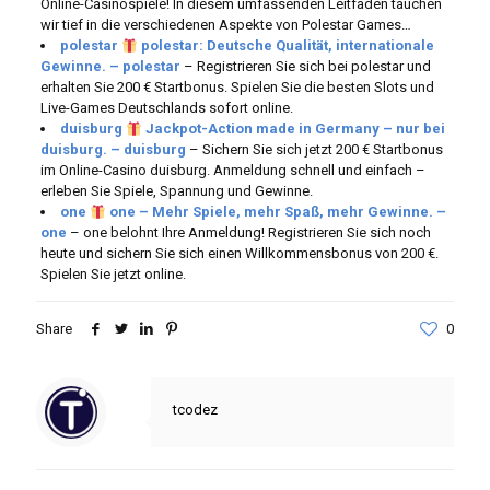
Online-Casinospiele! In diesem umfassenden Leitfaden tauchen
wir tief in die verschiedenen Aspekte von Polestar Games…
polestar
polestar: Deutsche Qualität, internationale
Gewinne. – polestar
– Registrieren Sie sich bei polestar und
erhalten Sie 200 € Startbonus. Spielen Sie die besten Slots und
Live-Games Deutschlands sofort online.
duisburg
Jackpot-Action made in Germany – nur bei
duisburg. – duisburg
– Sichern Sie sich jetzt 200 € Startbonus
im Online-Casino duisburg. Anmeldung schnell und einfach –
erleben Sie Spiele, Spannung und Gewinne.
one
one – Mehr Spiele, mehr Spaß, mehr Gewinne. –
one
– one belohnt Ihre Anmeldung! Registrieren Sie sich noch
heute und sichern Sie sich einen Willkommensbonus von 200 €.
Spielen Sie jetzt online.
Share
0
tcodez