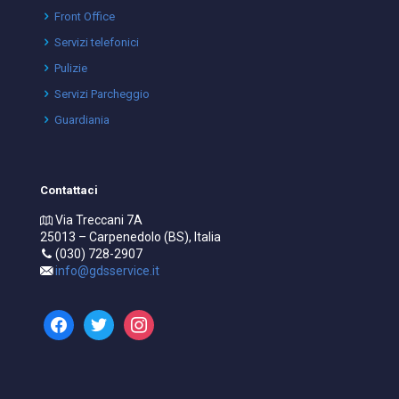
Front Office
Servizi telefonici
Pulizie
Servizi Parcheggio
Guardiania
Contattaci
Via Treccani 7A
25013 – Carpenedolo (BS), Italia
(030) 728-2907
info@gdsservice.it
facebook
twitter
instagram