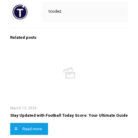
tcodez
Related posts
March 13, 2026
Stay Updated with Football Today Score: Your Ultimate Guide
Read more