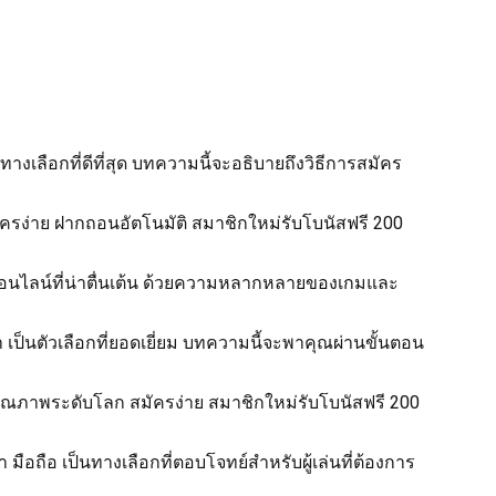
เลือกที่ดีที่สุด บทความนี้จะอธิบายถึงวิธีการสมัคร
มัครง่าย ฝากถอนอัตโนมัติ สมาชิกใหม่รับโบนัสฟรี 200
นออนไลน์ที่น่าตื่นเต้น ด้วยความหลากหลายของเกมและ
ป็นตัวเลือกที่ยอดเยี่ยม บทความนี้จะพาคุณผ่านขั้นตอน
ุณภาพระดับโลก สมัครง่าย สมาชิกใหม่รับโบนัสฟรี 200
ือถือ เป็นทางเลือกที่ตอบโจทย์สำหรับผู้เล่นที่ต้องการ