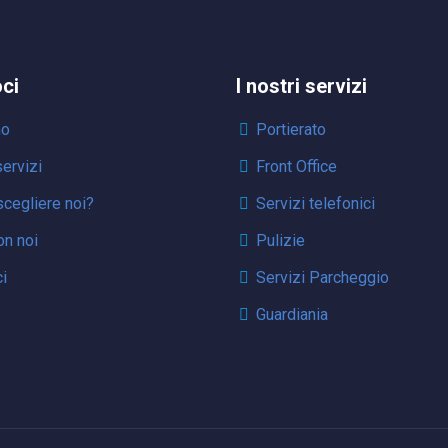
oci
I nostri servizi
mo
Portierato
servizi
Front Office
cegliere noi?
Servizi telefonici
on noi
Pulizie
i
Servizi Parcheggio
Guardiania