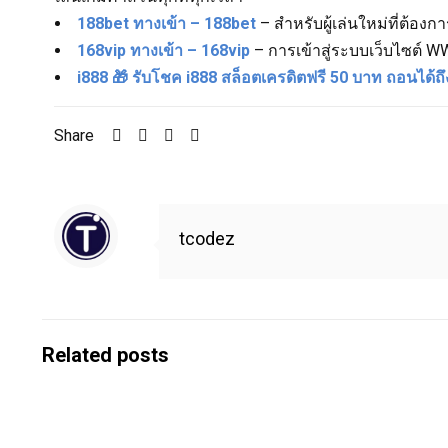
188bet ทางเข้า – 188bet
– สำหรับผู้เล่นใหม่ที่ต้อง
168vip ทางเข้า – 168vip
– การเข้าสู่ระบบเว็บไซต์ WW8
i888 🎁 รับโชค i888 สล็อตเครดิตฟรี 50 บาท ถอนได้ถึง
Share
tcodez
Related posts