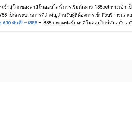
การเข้าสู่โลกของคาสิโนออนไลน์ การเริ่มต้นผ่าน 188bet ทางเข้า 
8 เป็นกระบวนการที่สำคัญสำหรับผู้ที่ต้องการเข้าถึงบริการและเครื่อ
 600 ทันที! – i888
– i888 แพลตฟอร์มคาสิโนออนไลน์ทันสมัย สมัคร