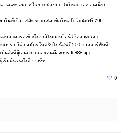
สนุกสนานและโอกาสในการชนะรางวัลใหญ่ บทความนี้จะ
ในที่เดียว สมัครง่าย สมาชิกใหม่รับโบนัสฟรี 200
ห้ผู้เล่นสามารถเข้าถึงคาสิโนออนไลน์ได้ตลอดเวลา
าคาร่า กีฬา สมัครใหม่รับโบนัสฟรี 200 ดอลลาร์ทันที!
่งที่ผู้เล่นต่างแต่ละคนต้องการ lb888 app
้เริ่มต้นจนถึงมืออาชีพ
0