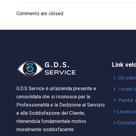
Comments are closed.
Link vel
Chi sia
G.D.S Service è un’azienda presente e
I nostri 
consolidata che si riconosce per la
Perché s
Professionalità e la Dedizione al Servizio
Lavora c
e alla Soddisfazione del Cliente,
ritenendola fondamentale motivo
Contattac
moralmente soddisfacente.