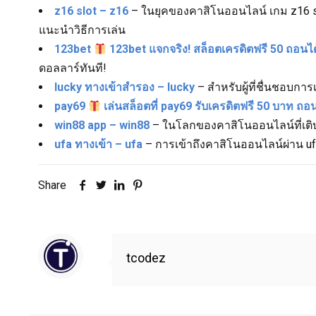
z16 slot – z16
– ในยุคของคาสิโนออนไลน์ เกม z16 s
แนะนำวิธีการเล่น
123bet
123bet แจกจริง! สล็อตเครดิตฟรี 50 ถอนได
ดอลลาร์ทันที!
lucky ทางเข้าสํารอง – lucky
– สำหรับผู้ที่ชื่นชอบกา
pay69
เล่นสล็อตที่ pay69 รับเครดิตฟรี 50 บาท ถอน
win88 app – win88
– ในโลกของคาสิโนออนไลน์ที่เติบ
ufa ทางเข้า – ufa
– การเข้าถึงคาสิโนออนไลน์ผ่าน ufa ท
Share
tcodez