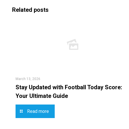
Related posts
March 13, 2026
Stay Updated with Football Today Score:
Your Ultimate Guide
Read more