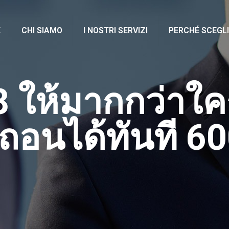
E
CHI SIAMO
I NOSTRI SERVIZI
PERCHÉ SCEGLI
 ให้มากกว่าใค
 ถอนได้ทันที 6