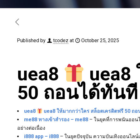
Published by
tcodez
at
October 25, 2025
uea8
uea8 ใ
50 ถอนได้ทันท
uea8
uea8 ให้มากกว่าใคร สล็อตเครดิตฟรี 50 ถอน
me88 ทางเข้าสํารอง – me88
– ในยุคที่การพนันออนไล
อย่างต่อเนื่อง
i888 app – i888
– ในยุคปัจจุบัน ความบันเทิงออนไลน์เ