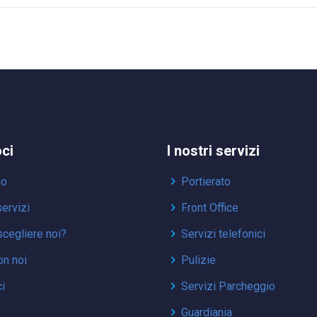
oci
I nostri servizi
mo
Portierato
servizi
Front Office
cegliere noi?
Servizi telefonici
on noi
Pulizie
i
Servizi Parcheggio
Guardiania