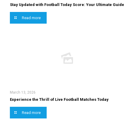
Stay Updated with Football Today Score: Your Ultimate Guide
Read more
March 13, 2026
Experience the Thrill of Live Football Matches Today
Read more