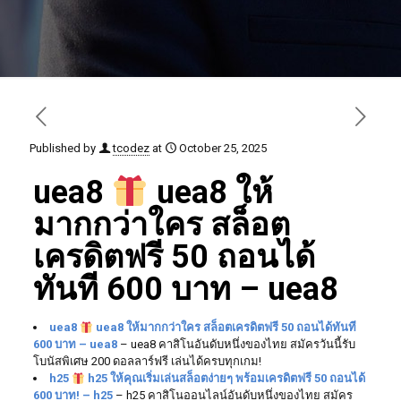
Published by
tcodez
at
October 25, 2025
uea8
uea8 ให้
มากกว่าใคร สล็อต
เครดิตฟรี 50 ถอนได้
ทันที 600 บาท – uea8
uea8
uea8 ให้มากกว่าใคร สล็อตเครดิตฟรี 50 ถอนได้ทันที
600 บาท – uea8
– uea8 คาสิโนอันดับหนึ่งของไทย สมัครวันนี้รับ
โบนัสพิเศษ 200 ดอลลาร์ฟรี เล่นได้ครบทุกเกม!
h25
h25 ให้คุณเริ่มเล่นสล็อตง่ายๆ พร้อมเครดิตฟรี 50 ถอนได้
600 บาท! – h25
– h25 คาสิโนออนไลน์อันดับหนึ่งของไทย สมัคร