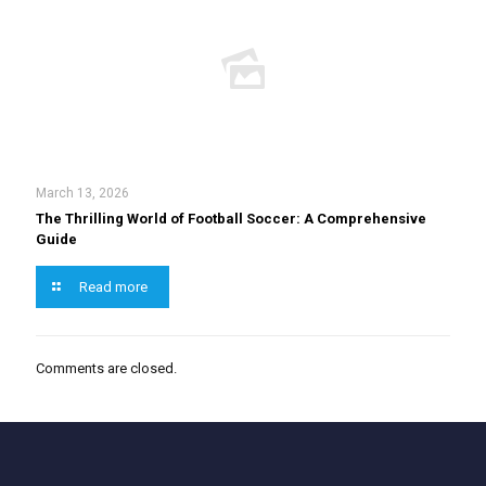
March 13, 2026
The Thrilling World of Football Soccer: A Comprehensive
Guide
Read more
Comments are closed.