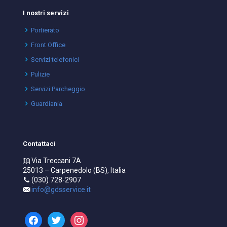
I nostri servizi
Portierato
Front Office
Servizi telefonici
Pulizie
Servizi Parcheggio
Guardiania
Contattaci
Via Treccani 7A
25013 – Carpenedolo (BS), Italia
(030) 728-2907
info@gdsservice.it
facebook
twitter
instagram