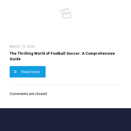
March 13, 2026
The Thrilling World of Football Soccer: A Comprehensive
Guide
Read more
Comments are closed.