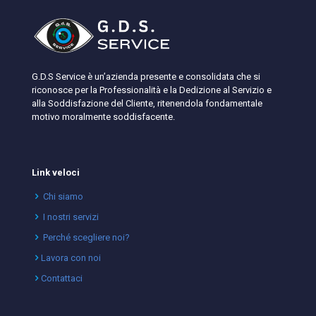
G.D.S Service è un’azienda presente e consolidata che si
riconosce per la Professionalità e la Dedizione al Servizio e
alla Soddisfazione del Cliente, ritenendola fondamentale
motivo moralmente soddisfacente.
Link veloci
Chi siamo
I nostri servizi
Perché scegliere noi?
Lavora con noi
Contattaci