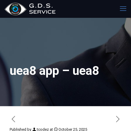
uea8 app – uea8
Published by
tcodez
at
October 25, 2025