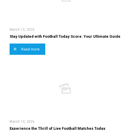
March 13, 2026
Stay Updated with Football Today Score: Your Ultimate Guide
Read more
March 13, 2026
Experience the Thrill of Live Football Matches Today