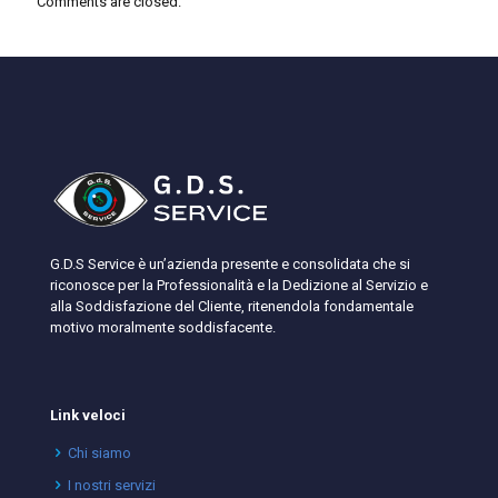
Comments are closed.
G.D.S Service è un’azienda presente e consolidata che si
riconosce per la Professionalità e la Dedizione al Servizio e
alla Soddisfazione del Cliente, ritenendola fondamentale
motivo moralmente soddisfacente.
Link veloci
Chi siamo
I nostri servizi