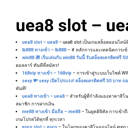
uea8 slot – ue
uea8 slot – uea8
– uea8 slot เป็นเกมสล็อตออนไลน์ที่
lb888 ทางเข้า – lb888
– # หลักการและเทคนิคการเข้าสู
win88 🎁 เริ่มเล่นกับ win88 วันนี้ รับสล็อตเครดิตฟรี 
ดอลลาร์ ทันทีที่สมัคร!
168vip ทางเข้า – 168vip
– การเข้าสู่ระบบเว็บไซต์ WW8
sexy 💸 sexy เปิดโปรแรง! สล็อตเครดิตฟรี 50 บาท ถอ
ทันที!
uea8 ทางเข้า – uea8
– สำหรับผู้ที่กำลังมองหาคาสิโ
สมาชิก การฝากเงิน
me88 ทางเข้า มือถือ – me88
– ในยุคดิจิทัล การเข้า
เกมโปรดได้ทุกที่ ทุกเวลา
euro slot – euro
– ในโลกของคาสิโนออนไลน์ euro sl