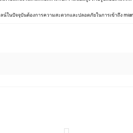
ลน์ในปัจจุบันต้องการความสะดวกและปลอดภัยในการเข้าถึง miam