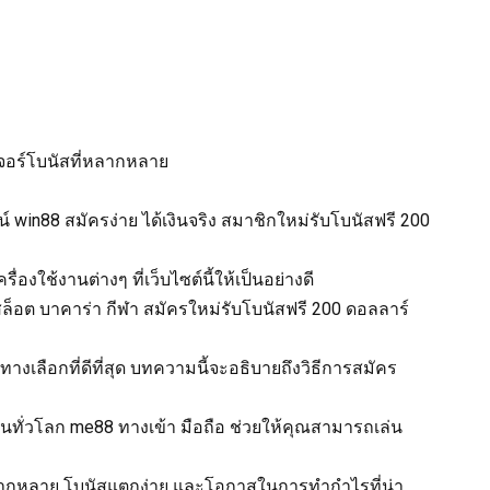
ีเจอร์โบนัสที่หลากหลาย
win88 สมัครง่าย ได้เงินจริง สมาชิกใหม่รับโบนัสฟรี 200
งใช้งานต่างๆ ที่เว็บไซต์นี้ให้เป็นอย่างดี
ล็อต บาคาร่า กีฬา สมัครใหม่รับโบนัสฟรี 200 ดอลลาร์
เลือกที่ดีที่สุด บทความนี้จะอธิบายถึงวิธีการสมัคร
นทั่วโลก me88 ทางเข้า มือถือ ช่วยให้คุณสามารถเล่น
่หลากหลาย โบนัสแตกง่าย และโอกาสในการทำกำไรที่น่า