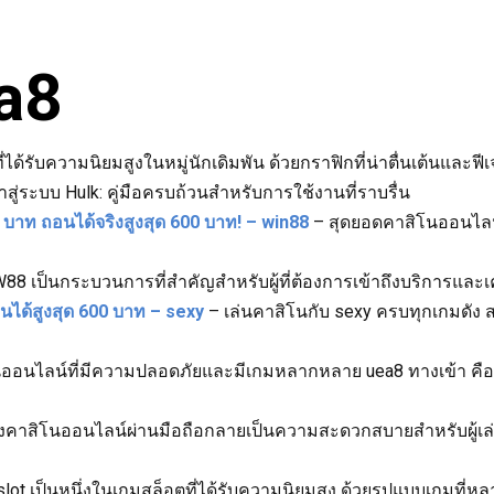
a8
ได้รับความนิยมสูงในหมู่นักเดิมพัน ด้วยกราฟิกที่น่าตื่นเต้นและฟ
่ระบบ Hulk: คู่มือครบถ้วนสำหรับการใช้งานที่ราบรื่น
50 บาท ถอนได้จริงสูงสุด 600 บาท! – win88
– สุดยอดคาสิโนออนไลน์ 
8 เป็นกระบวนการที่สำคัญสำหรับผู้ที่ต้องการเข้าถึงบริการและเครื่อ
นได้สูงสุด 600 บาท – sexy
– เล่นคาสิโนกับ sexy ครบทุกเกมดัง ส
นออนไลน์ที่มีความปลอดภัยและมีเกมหลากหลาย uea8 ทางเข้า คือทาง
ถึงคาสิโนออนไลน์ผ่านมือถือกลายเป็นความสะดวกสบายสำหรับผู้เล่
ot เป็นหนึ่งในเกมสล็อตที่ได้รับความนิยมสูง ด้วยรูปแบบเกมที