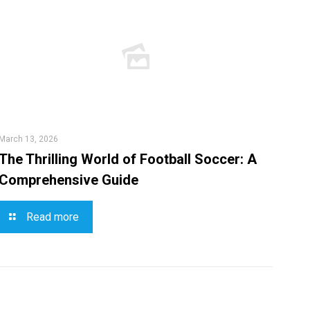
March 13, 2026
The Thrilling World of Football Soccer: A
Comprehensive Guide
Read more