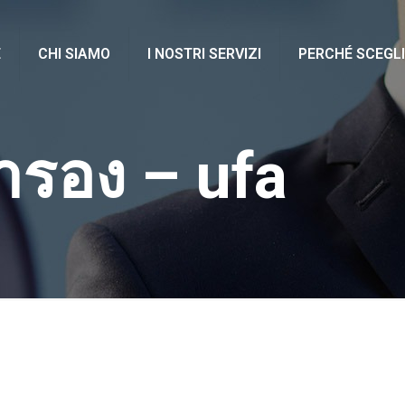
E
CHI SIAMO
I NOSTRI SERVIZI
PERCHÉ SCEGLI
ํารอง – ufa