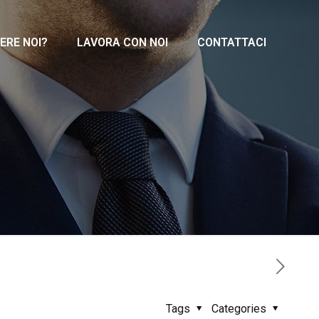
ERE NOI?
LAVORA CON NOI
CONTATTACI
Tags
Categories