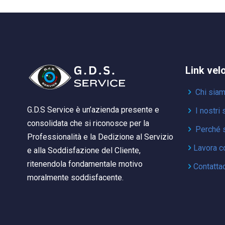
Link vel
Chi sia
G.D.S Service è un’azienda presente e
I nostri 
consolidata che si riconosce per la
Perché s
Professionalità e la Dedizione al Servizio
Lavora c
e alla Soddisfazione del Cliente,
ritenendola fondamentale motivo
Contattac
moralmente soddisfacente.