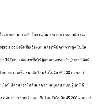
ุด เนื่องจากสามารถเข้าใช้งานได้ตลอดเวลา ระบบมีความ
 slot ซึ่งขึ้นชื่อเรื่องเกมสล็อตที่มีคุณภาพสูง โบนัส
อง ได้รับการพัฒนาเพื่อให้ผู้เล่นสามารถเข้าสู่ระบบได้แม้
 ฝากถอนรวดเร็ว สมาชิกใหม่รับโบนัสฟรี 200 ดอลลาร์
ไลน์ ที่สามารถให้สัมผัสความสนุกสนานกับผู้เล่นได้
่ง สมัครง่าย รวดเร็ว สมาชิกใหม่รับโบนัสฟรี 200 ดอลลาร์