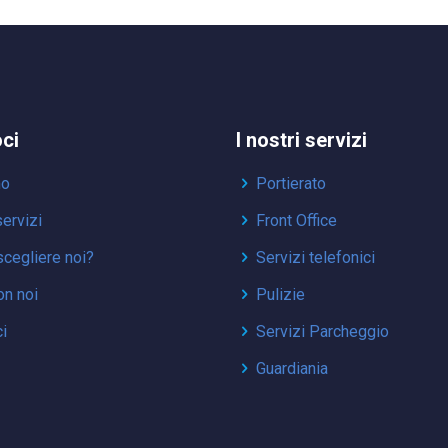
oci
I nostri servizi
mo
Portierato
servizi
Front Office
cegliere noi?
Servizi telefonici
on noi
Pulizie
i
Servizi Parcheggio
Guardiania