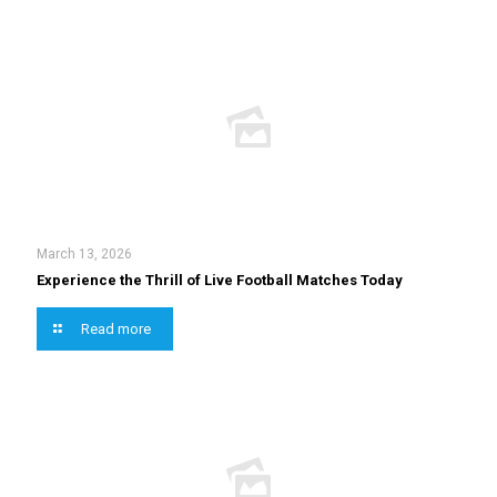
March 13, 2026
Experience the Thrill of Live Football Matches Today
Read more