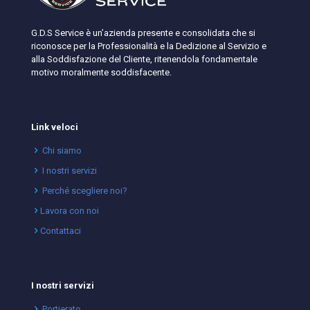
G.D.S Service è un’azienda presente e consolidata che si
riconosce per la Professionalità e la Dedizione al Servizio e
alla Soddisfazione del Cliente, ritenendola fondamentale
motivo moralmente soddisfacente.
Link veloci
Chi siamo
I nostri servizi
Perché scegliere noi?
Lavora con noi
Contattaci
I nostri servizi
Portierato