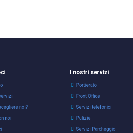
oci
I nostri servizi
mo
Portierato
servizi
Front Office
cegliere noi?
Servizi telefonici
on noi
Pulizie
i
Servizi Parcheggio