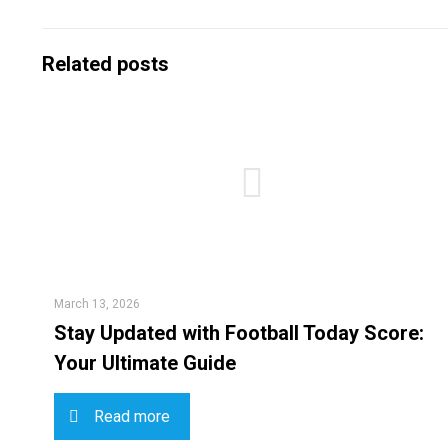
Related posts
March 13, 2026
Stay Updated with Football Today Score:
Your Ultimate Guide
Read more