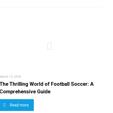
March 13, 2026
The Thrilling World of Football Soccer: A
Comprehensive Guide
Read more