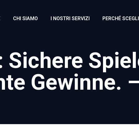
E
CHI SIAMO
I NOSTRI SERVIZI
PERCHÉ SCEGLI
: Sichere Spiel
te Gewinne. –