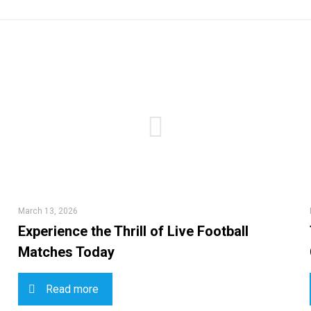
March 13, 2026
Experience the Thrill of Live Football
Matches Today
Read more