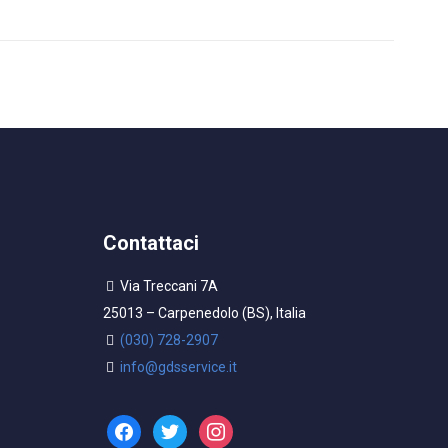
Contattaci
Via Treccani 7A
25013 – Carpenedolo (BS), Italia
(030) 728-2907
info@gdsservice.it
facebook
twitter
instagram