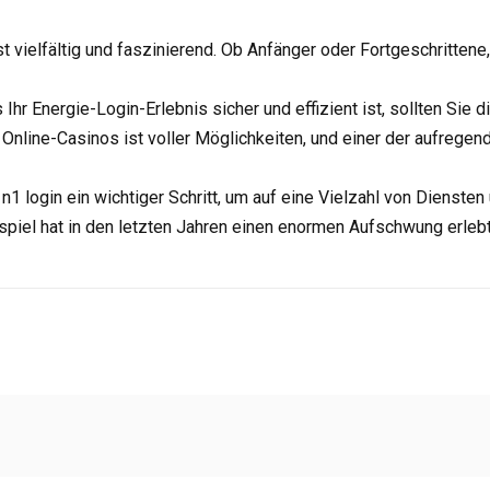
 vielfältig und faszinierend. Ob Anfänger oder Fortgeschrittene,
Ihr Energie-Login-Erlebnis sicher und effizient ist, sollten Sie 
Online-Casinos ist voller Möglichkeiten, und einer der aufregen
 n1 login ein wichtiger Schritt, um auf eine Vielzahl von Dienste
piel hat in den letzten Jahren einen enormen Aufschwung erlebt.