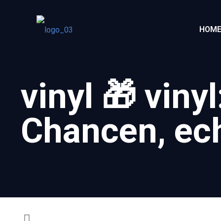
HOM
vinyl 🎁 vinyl
Chancen, ech