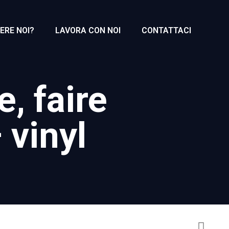
ERE NOI?
LAVORA CON NOI
CONTATTACI
e, faire
 vinyl