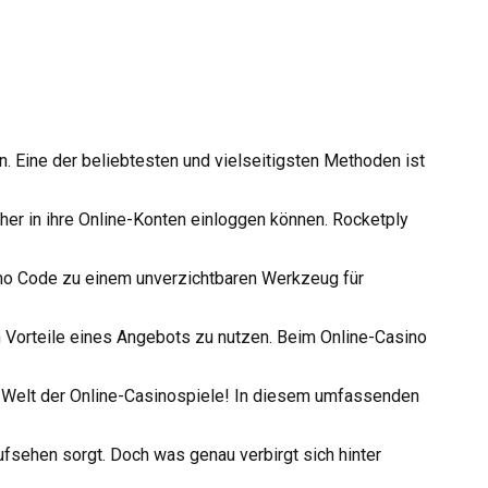
n. Eine der beliebtesten und vielseitigsten Methoden ist
cher in ihre Online-Konten einloggen können. Rocketply
omo Code zu einem unverzichtbaren Werkzeug für
len Vorteile eines Angebots zu nutzen. Beim Online-Casino
n Welt der Online-Casinospiele! In diesem umfassenden
ufsehen sorgt. Doch was genau verbirgt sich hinter