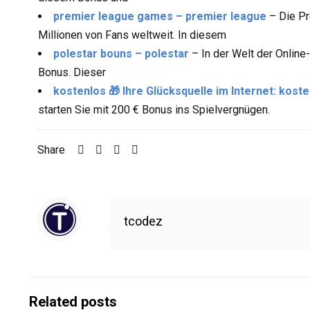
premier league games – premier league
– Die Pr
Millionen von Fans weltweit. In diesem
polestar bouns – polestar
– In der Welt der Online
Bonus. Dieser
kostenlos 🎁 Ihre Glücksquelle im Internet: koste
starten Sie mit 200 € Bonus ins Spielvergnügen.
Share
tcodez
Related posts