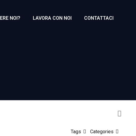
ERE NOI?
LAVORA CON NOI
CONTATTACI
Tags
Categories