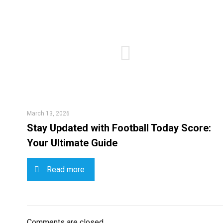
March 13, 2026
Stay Updated with Football Today Score:
Your Ultimate Guide
Read more
Comments are closed.