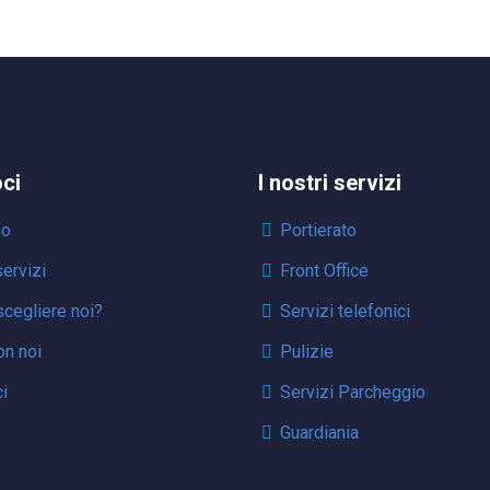
oci
I nostri servizi
mo
Portierato
servizi
Front Office
cegliere noi?
Servizi telefonici
on noi
Pulizie
i
Servizi Parcheggio
Guardiania