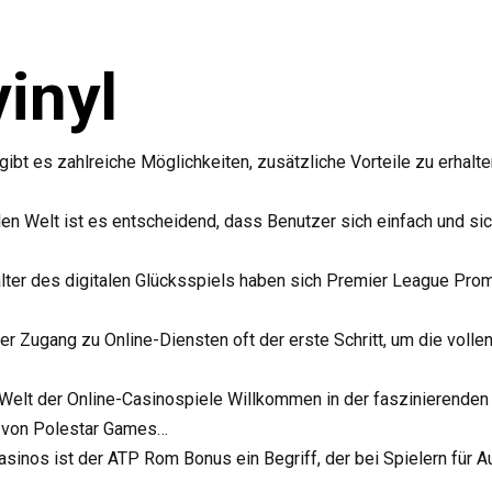
vinyl
gibt es zahlreiche Möglichkeiten, zusätzliche Vorteile zu erhalte
alen Welt ist es entscheidend, dass Benutzer sich einfach und si
lter des digitalen Glücksspiels haben sich Premier League Pr
 der Zugang zu Online-Diensten oft der erste Schritt, um die vol
e Welt der Online-Casinospiele Willkommen in der faszinierende
e von Polestar Games…
asinos ist der ATP Rom Bonus ein Begriff, der bei Spielern für A