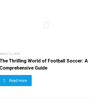
March 13, 2026
The Thrilling World of Football Soccer: A
Comprehensive Guide
Read more