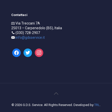
Contattaci
Via Treccani 7A
25013 – Carpenedolo (BS), Italia
(030) 728-2907
info@gdsservice.it
facebook
twitter
instagram
© 2026 G.D.S. Service. All Rights Reserved. Developed by
TRL
.