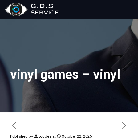
vinyl games – vinyl
Published by
tcodez
at
October 22, 2025