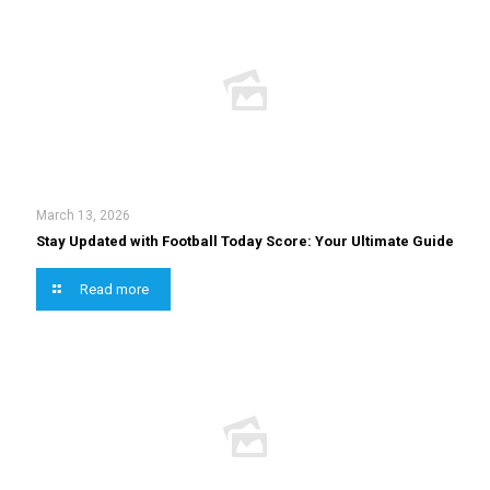
March 13, 2026
Stay Updated with Football Today Score: Your Ultimate Guide
Read more