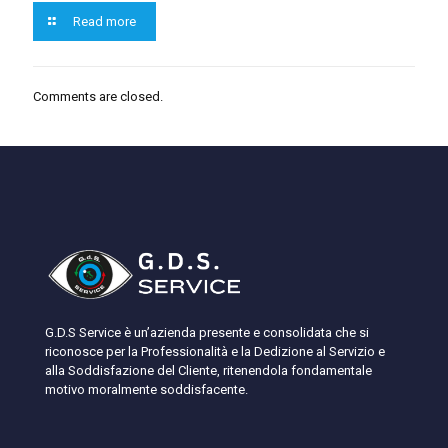
Read more
Comments are closed.
G.D.S Service è un’azienda presente e consolidata che si
riconosce per la Professionalità e la Dedizione al Servizio e
alla Soddisfazione del Cliente, ritenendola fondamentale
motivo moralmente soddisfacente.