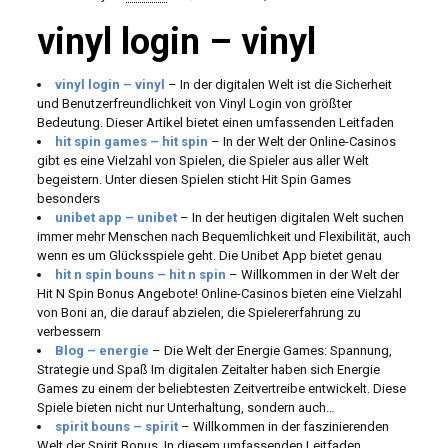
vinyl login – vinyl
vinyl login – vinyl
– In der digitalen Welt ist die Sicherheit
und Benutzerfreundlichkeit von Vinyl Login von größter
Bedeutung. Dieser Artikel bietet einen umfassenden Leitfaden
hit spin games – hit spin
– In der Welt der Online-Casinos
gibt es eine Vielzahl von Spielen, die Spieler aus aller Welt
begeistern. Unter diesen Spielen sticht Hit Spin Games
besonders
unibet app – unibet
– In der heutigen digitalen Welt suchen
immer mehr Menschen nach Bequemlichkeit und Flexibilität, auch
wenn es um Glücksspiele geht. Die Unibet App bietet genau
hit n spin bouns – hit n spin
– Willkommen in der Welt der
Hit N Spin Bonus Angebote! Online-Casinos bieten eine Vielzahl
von Boni an, die darauf abzielen, die Spielererfahrung zu
verbessern
Blog – energie
– Die Welt der Energie Games: Spannung,
Strategie und Spaß Im digitalen Zeitalter haben sich Energie
Games zu einem der beliebtesten Zeitvertreibe entwickelt. Diese
Spiele bieten nicht nur Unterhaltung, sondern auch…
spirit bouns – spirit
– Willkommen in der faszinierenden
Welt der Spirit Bonus. In diesem umfassenden Leitfaden