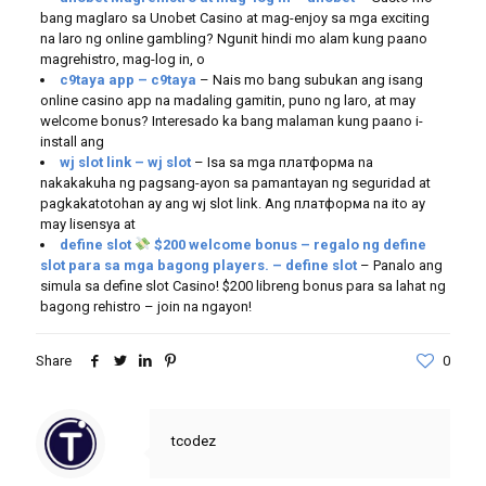
bang maglaro sa Unobet Casino at mag-enjoy sa mga exciting
na laro ng online gambling? Ngunit hindi mo alam kung paano
magrehistro, mag-log in, o
c9taya app – c9taya
– Nais mo bang subukan ang isang
online casino app na madaling gamitin, puno ng laro, at may
welcome bonus? Interesado ka bang malaman kung paano i-
install ang
wj slot link – wj slot
– Isa sa mga платформа na
nakakakuha ng pagsang-ayon sa pamantayan ng seguridad at
pagkakatotohan ay ang wj slot link. Ang платформа na ito ay
may lisensya at
define slot
$200 welcome bonus – regalo ng define
slot para sa mga bagong players. – define slot
– Panalo ang
simula sa define slot Casino! $200 libreng bonus para sa lahat ng
bagong rehistro – join na ngayon!
Share
0
tcodez