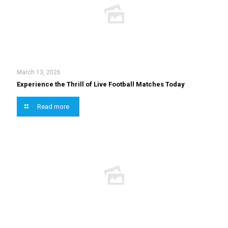
March 13, 2026
Experience the Thrill of Live Football Matches Today
Read more