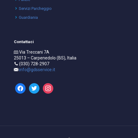
Servizi Parcheggio
Guardiania
Contattaci
Via Treccani 7A
25013 – Carpenedolo (BS), Italia
(030) 728-2907
info@gdsservice.it
facebook
twitter
instagram