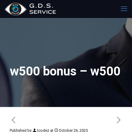
w500 bonus – w500
Published by
tcodez
at
October 26, 2025