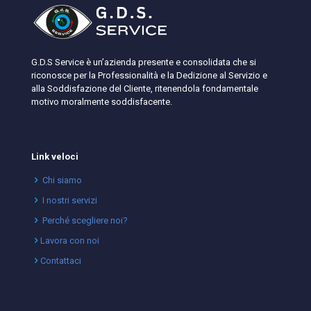
G.D.S Service è un’azienda presente e consolidata che si
riconosce per la Professionalità e la Dedizione al Servizio e
alla Soddisfazione del Cliente, ritenendola fondamentale
motivo moralmente soddisfacente.
Link veloci
Chi siamo
I nostri servizi
Perché scegliere noi?
Lavora con noi
Contattaci