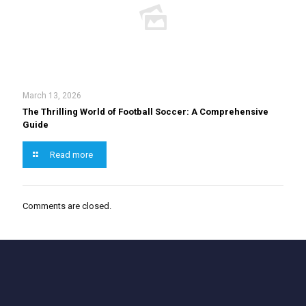
March 13, 2026
The Thrilling World of Football Soccer: A Comprehensive
Guide
Read more
Comments are closed.