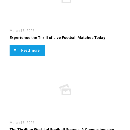
March 13, 2026
Experience the Thrill of Live Football Matches Today
Read more
March 13, 2026
The Thrilling World of Football Soccer: A Comprehensive