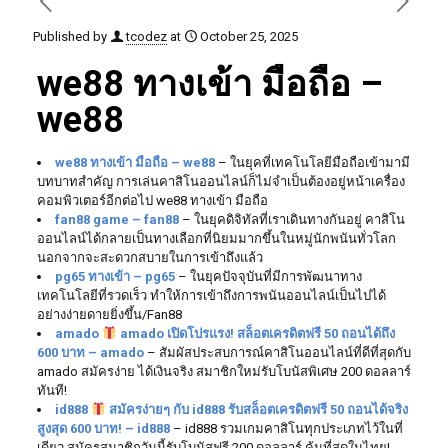
Published by
tcodez
at
October 25, 2025
we88 ทางเข้า มือถือ –
we88
we88 ทางเข้า มือถือ – we88
– ในยุคที่เทคโนโลยีมือถือเข้ามามี
บทบาทสำคัญ การเล่นคาสิโนออนไลน์ก็ไม่จำเป็นต้องอยู่หน้าเครื่อง
คอมพิวเตอร์อีกต่อไป we88 ทางเข้า มือถือ
fan88 game – fan88
– ในยุคดิจิทัลที่เราเดินทางกันอยู่ คาสิโน
ออนไลน์ได้กลายเป็นทางเลือกที่นิยมมากขึ้นในหมู่นักพนันทั่วโลก
นอกจากจะสะดวกสบายในการเข้าถึงแล้ว
pg65 ทางเข้า – pg65
– ในยุคปัจจุบันที่มีการพัฒนาทาง
เทคโนโลยีที่รวดเร็ว ทำให้การเข้าถึงการพนันออนไลน์เป็นไปได้
อย่างง่ายดายยิ่งขึ้น/Fan88
amado
amado เปิดโปรแรง! สล็อตเครดิตฟรี 50 ถอนได้ถึง
600 บาท – amado
– สัมผัสประสบการณ์คาสิโนออนไลน์ที่ดีที่สุดกับ
amado สมัครง่าย ได้เงินจริง สมาชิกใหม่รับโบนัสพิเศษ 200 ดอลลาร์
ทันที!
id888
สมัครง่ายๆ กับ id888 รับสล็อตเครดิตฟรี 50 ถอนได้จริง
สูงสุด 600 บาท! – id888
– id888 รวมเกมคาสิโนทุกประเภทไว้ในที่
เดียว สมัครสมาชิกวันนี้รับโบนัสฟรี 200 ดอลลาร์ คุ้มที่สุดในไทย!