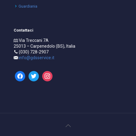
Guardiania
Contattaci
Via Treccani 7A
25013 – Carpenedolo (BS), Italia
(030) 728-2907
info@gdsservice.it
facebook
twitter
instagram