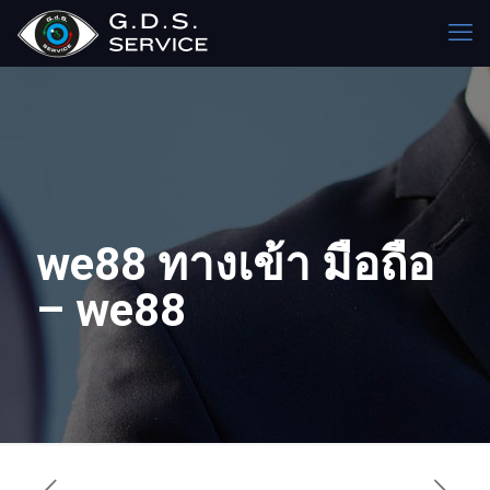
we88 ทางเข้า มือถือ
– we88