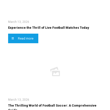
March 13, 2026
Experience the Thrill of Live Football Matches Today
Read more
March 13, 2026
The Thrilling World of Football Soccer: A Comprehensive