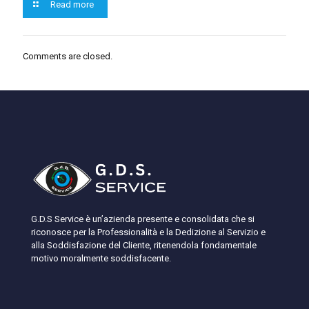
Read more
Comments are closed.
G.D.S Service è un’azienda presente e consolidata che si
riconosce per la Professionalità e la Dedizione al Servizio e
alla Soddisfazione del Cliente, ritenendola fondamentale
motivo moralmente soddisfacente.