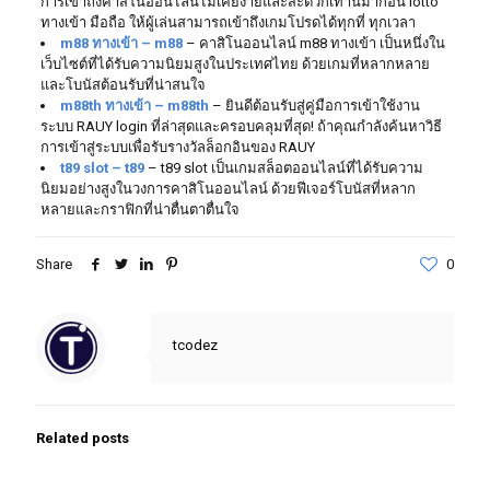
การเข้าถึงคาสิโนออนไลน์ไม่เคยง่ายและสะดวกเท่านี้มาก่อน lotto
ทางเข้า มือถือ ให้ผู้เล่นสามารถเข้าถึงเกมโปรดได้ทุกที่ ทุกเวลา
m88 ทางเข้า – m88
– คาสิโนออนไลน์ m88 ทางเข้า เป็นหนึ่งใน
เว็บไซต์ที่ได้รับความนิยมสูงในประเทศไทย ด้วยเกมที่หลากหลาย
และโบนัสต้อนรับที่น่าสนใจ
m88th ทางเข้า – m88th
– ยินดีต้อนรับสู่คู่มือการเข้าใช้งาน
ระบบ RAUY login ที่ล่าสุดและครอบคลุมที่สุด! ถ้าคุณกำลังค้นหาวิธี
การเข้าสู่ระบบเพื่อรับรางวัลล็อกอินของ RAUY
t89 slot – t89
– t89 slot เป็นเกมสล็อตออนไลน์ที่ได้รับความ
นิยมอย่างสูงในวงการคาสิโนออนไลน์ ด้วยฟีเจอร์โบนัสที่หลาก
หลายและกราฟิกที่น่าตื่นตาตื่นใจ
Share
0
tcodez
Related posts