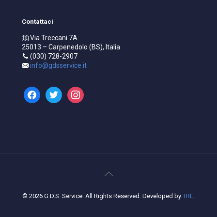
Contattaci
Via Treccani 7A
25013 – Carpenedolo (BS), Italia
(030) 728-2907
info@gdsservice.it
facebook
twitter
instagram
© 2026 G.D.S. Service. All Rights Reserved. Developed by
TRL
.