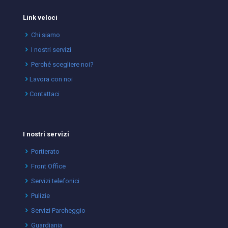
Link veloci
Chi siamo
I nostri servizi
Perché scegliere noi?
Lavora con noi
Contattaci
I nostri servizi
Portierato
Front Office
Servizi telefonici
Pulizie
Servizi Parcheggio
Guardiania