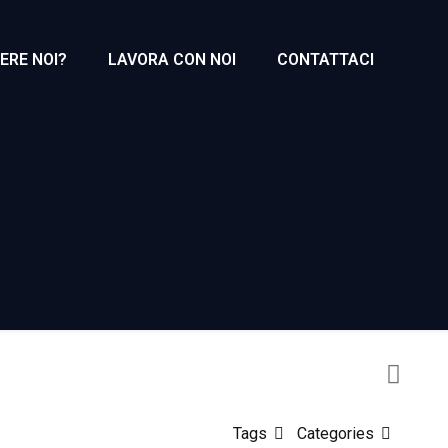
ERE NOI?
LAVORA CON NOI
CONTATTACI
Tags
Categories