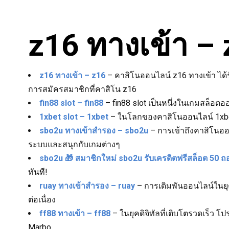
z16 ทางเข้า –
z16 ทางเข้า – z16
– คาสิโนออนไลน์ z16 ทางเข้า ได
การสมัครสมาชิกที่คาสิโน z16
fin88 slot – fin88
– fin88 slot เป็นหนึ่งในเกมสล็อตอ
1xbet slot – 1xbet
– ในโลกของคาสิโนออนไลน์ 1xbet sl
sbo2u ทางเข้าสํารอง – sbo2u
– การเข้าถึงคาสิโนออนไ
ระบบและสนุกกับเกมต่างๆ
sbo2u 🎁 สมาชิกใหม่ sbo2u รับเครดิตฟรีสล็อต 50 ถอ
ทันที!
ruay ทางเข้าสํารอง – ruay
– การเดิมพันออนไลน์ในยุคป
ต่อเนื่อง
ff88 ทางเข้า – ff88
– ในยุคดิจิทัลที่เติบโตรวดเร็ว
Marbo