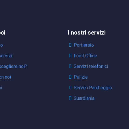
oci
I nostri servizi
mo
Portierato
servizi
Front Office
cegliere noi?
Servizi telefonici
on noi
Pulizie
i
Servizi Parcheggio
Guardiania