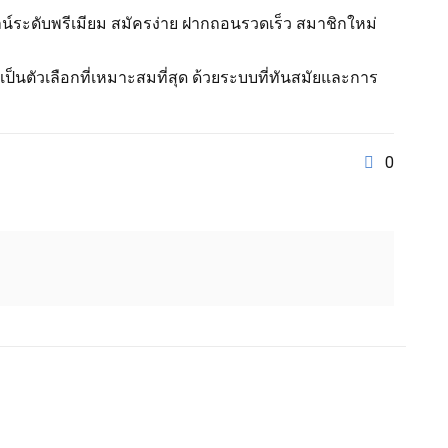
์ระดับพรีเมียม สมัครง่าย ฝากถอนรวดเร็ว สมาชิกใหม่
ป็นตัวเลือกที่เหมาะสมที่สุด ด้วยระบบที่ทันสมัยและการ
0