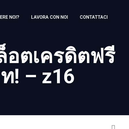
ERE NOI?
LAVORA CON NOI
CONTATTACI
ล็อตเครดิตฟรี
ท! – z16