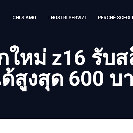
E
CHI SIAMO
I NOSTRI SERVIZI
PERCHÉ SCEGLI
กใหม่ z16 รับส
้สูงสุด 600 บา