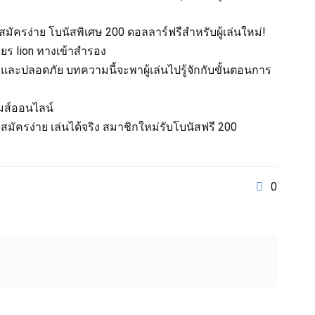
สมัครง่าย โบนัสพิเศษ 200 ดอลลาร์ฟรีสำหรับผู้เล่นใหม่!
ยร lion ทางเข้าสํารอง
วกและปลอดภัย บทความนี้จะพาผู้เล่นไปรู้จักกับขั้นตอนการ
มส์ออนไลน์
ัครง่าย เล่นได้จริง สมาชิกใหม่รับโบนัสฟรี 200
0