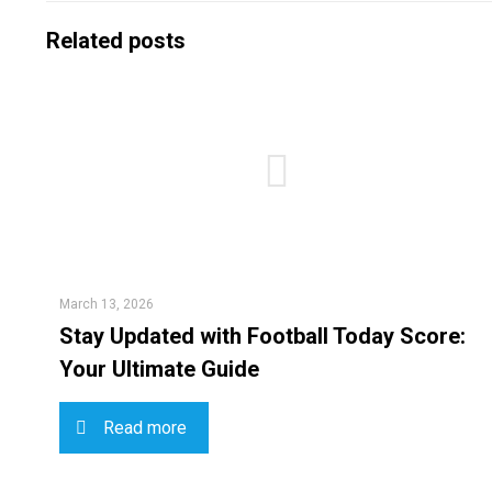
Related posts
March 13, 2026
Stay Updated with Football Today Score:
Your Ultimate Guide
Read more