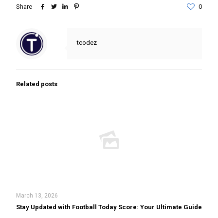
Share
0
tcodez
Related posts
March 13, 2026
Stay Updated with Football Today Score: Your Ultimate Guide