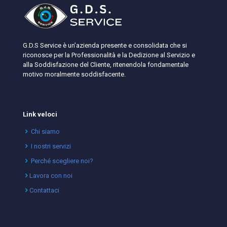
G.D.S Service è un’azienda presente e consolidata che si
riconosce per la Professionalità e la Dedizione al Servizio e
alla Soddisfazione del Cliente, ritenendola fondamentale
motivo moralmente soddisfacente.
Link veloci
Chi siamo
I nostri servizi
Perché scegliere noi?
Lavora con noi
Contattaci