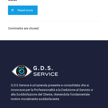
Read more
Comments are closed.
G.D.S Service è un’azienda presente e consolidata che si
riconosce per la Professionalità e la Dedizione al Servizio e
alla Soddisfazione del Cliente, ritenendola fondamentale
motivo moralmente soddisfacente.