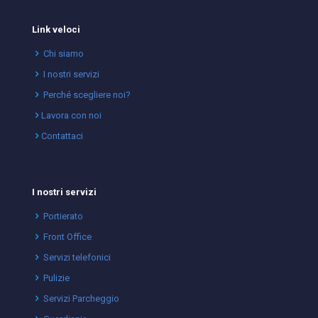
Link veloci
Chi siamo
I nostri servizi
Perché scegliere noi?
Lavora con noi
Contattaci
I nostri servizi
Portierato
Front Office
Servizi telefonici
Pulizie
Servizi Parcheggio