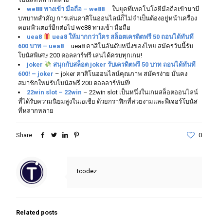
we88 ทางเข้า มือถือ – we88
– ในยุคที่เทคโนโลยีมือถือเข้ามามี
บทบาทสำคัญ การเล่นคาสิโนออนไลน์ก็ไม่จำเป็นต้องอยู่หน้าเครื่อง
คอมพิวเตอร์อีกต่อไป we88 ทางเข้า มือถือ
uea8
uea8 ให้มากกว่าใคร สล็อตเครดิตฟรี 50 ถอนได้ทันที
600 บาท – uea8
– uea8 คาสิโนอันดับหนึ่งของไทย สมัครวันนี้รับ
โบนัสพิเศษ 200 ดอลลาร์ฟรี เล่นได้ครบทุกเกม!
joker
สนุกกับสล็อต joker รับเครดิตฟรี 50 บาท ถอนได้ทันที
600! – joker
– joker คาสิโนออนไลน์คุณภาพ สมัครง่าย มั่นคง
สมาชิกใหม่รับโบนัสฟรี 200 ดอลลาร์ทันที!
22win slot – 22win
– 22win slot เป็นหนึ่งในเกมสล็อตออนไลน์
ที่ได้รับความนิยมสูงในเอเชีย ด้วยกราฟิกที่สวยงามและฟีเจอร์โบนัส
ที่หลากหลาย
Share
0
tcodez
Related posts