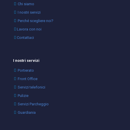
Chi siamo
I nostri servizi
Perché scegliere noi?
Lavora con noi
Contattaci
I nostri servizi
Portierato
Front Office
Servizi telefonici
Pulizie
Servizi Parcheggio
Guardiania