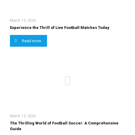
March 13, 2026
Experience the Thrill of Live Football Matches Today
Read more
March 13, 2026
The Thrilling World of Football Soccer: A Comprehensive
Guide