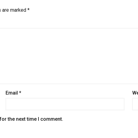
s are marked
*
Email
*
We
for the next time I comment.