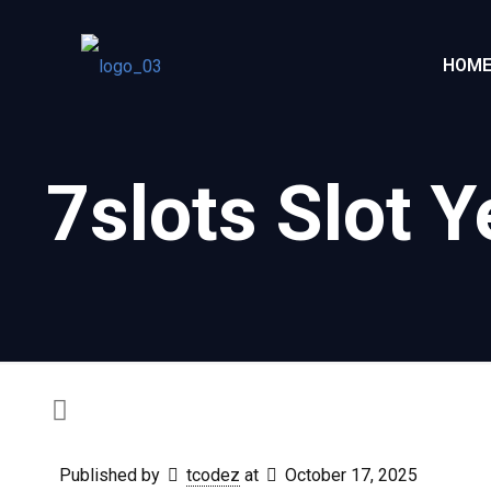
HOM
7slots Slot Y
Published by
tcodez
at
October 17, 2025