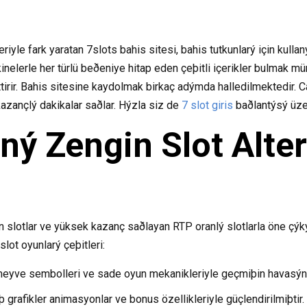
riyle fark yaratan 7slots bahis sitesi, bahis tutkunlarý için kulla
inelerle her türlü beðeniye hitap eden çeþitli içerikler bulmak m
irir. Bahis sitesine kaydolmak birkaç adýmda halledilmektedir. Ca
kazançlý dakikalar saðlar. Hýzla siz de
7 slot giris
baðlantýsý üzer
ný Zengin Slot Alter
slotlar ve yüksek kazanç saðlayan RTP oranlý slotlarla öne çýkýy
lot oyunlarý çeþitleri:
 meyve sembolleri ve sade oyun mekanikleriyle geçmiþin havasýný 
iþ grafikler animasyonlar ve bonus özellikleriyle güçlendirilmiþtir.