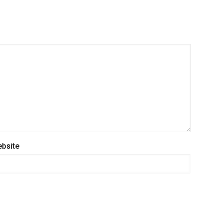
bsite