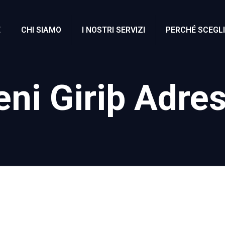
E
CHI SIAMO
I NOSTRI SERVIZI
PERCHÉ SCEGLI
eni Giriþ Adres