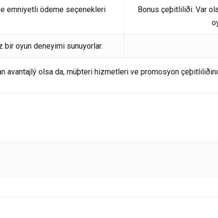
ve emniyetli ödeme seçenekleri
Bonus çeþitliliði: Var 
oy
 bir oyun deneyimi sunuyorlar.
n avantajlý olsa da, müþteri hizmetleri ve promosyon çeþitliliðind