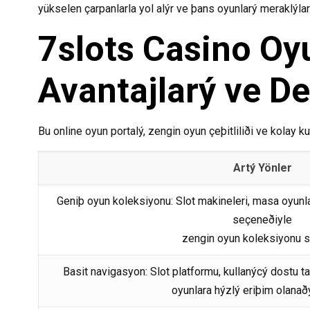
yükselen çarpanlarla yol alýr ve þans oyunlarý meraklýla
7slots Casino Oy
Avantajlarý ve De
Bu online oyun portalý, zengin oyun çeþitliliði ve kolay k
Artý Yönler
Geniþ oyun koleksiyonu: Slot makineleri, masa oyunl
seçeneðiyle
zengin oyun koleksiyonu s
Basit navigasyon: Slot platformu, kullanýcý dostu ta
oyunlara hýzlý eriþim olanað