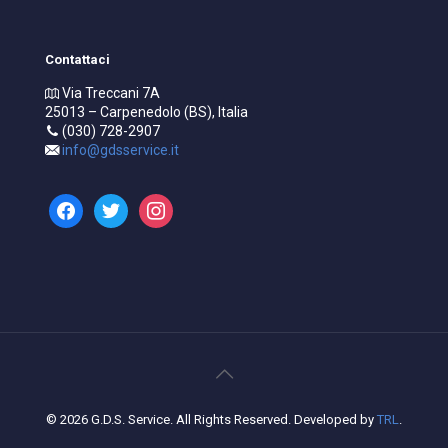
Contattaci
Via Treccani 7A
25013 – Carpenedolo (BS), Italia
(030) 728-2907
info@gdsservice.it
facebook
twitter
instagram
© 2026 G.D.S. Service. All Rights Reserved. Developed by
TRL
.