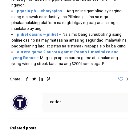
ngayon.
pgasia ph – ohmyspins
– Ang online gambling ay naging
isang malawak na industriya sa Pilipinas, at isa sa mga
pinakamalaking platform na nagbibigay ng pag-asa sa mga
manlalaro ay ang
jilibet casino – jilibet
– Nais mo bang sumubok ng isang
online casino na may mataas na antas ng seguridad, malawak na
pagpipilian ng laro, at patas na sistema? Napapaisip ka ba kung
aurora game ? aurora game: Paano I-maximize ang
Iyong Bonus
– Mag-sign up sa aurora game at simulan ang
iyong winning streak kasama ang $200 bonus agad!
Share
0
tcodez
Related posts