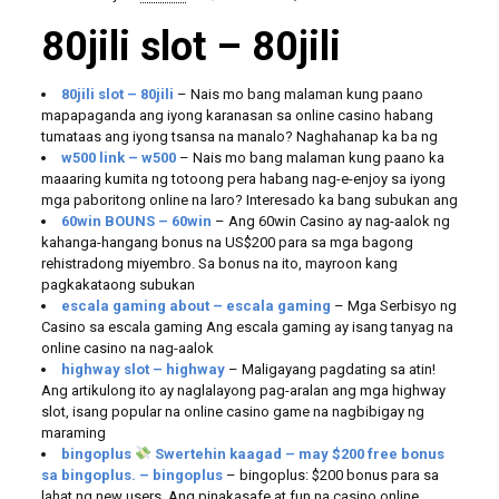
80jili slot – 80jili
80jili slot – 80jili
– Nais mo bang malaman kung paano
mapapaganda ang iyong karanasan sa online casino habang
tumataas ang iyong tsansa na manalo? Naghahanap ka ba ng
w500 link – w500
– Nais mo bang malaman kung paano ka
maaaring kumita ng totoong pera habang nag-e-enjoy sa iyong
mga paboritong online na laro? Interesado ka bang subukan ang
60win BOUNS – 60win
– Ang 60win Casino ay nag-aalok ng
kahanga-hangang bonus na US$200 para sa mga bagong
rehistradong miyembro. Sa bonus na ito, mayroon kang
pagkakataong subukan
escala gaming about – escala gaming
– Mga Serbisyo ng
Casino sa escala gaming Ang escala gaming ay isang tanyag na
online casino na nag-aalok
highway slot – highway
– Maligayang pagdating sa atin!
Ang artikulong ito ay naglalayong pag-aralan ang mga highway
slot, isang popular na online casino game na nagbibigay ng
maraming
bingoplus
Swertehin kaagad – may $200 free bonus
sa bingoplus. – bingoplus
– bingoplus: $200 bonus para sa
lahat ng new users. Ang pinakasafe at fun na casino online