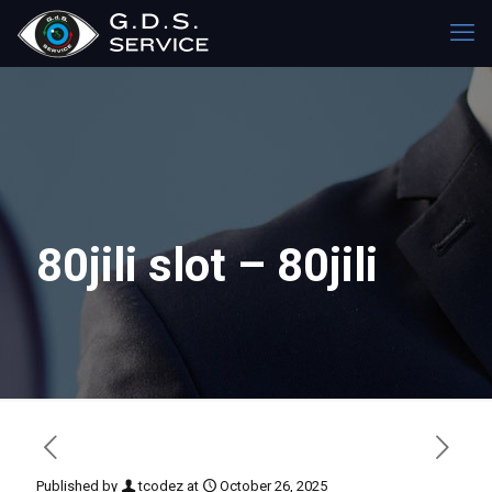
80jili slot – 80jili
Published by
tcodez
at
October 26, 2025