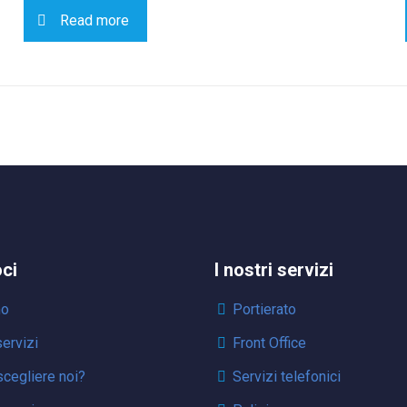
Read more
oci
I nostri servizi
mo
Portierato
servizi
Front Office
cegliere noi?
Servizi telefonici