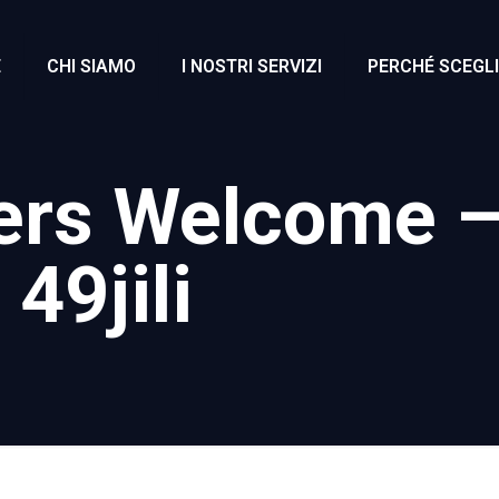
E
CHI SIAMO
I NOSTRI SERVIZI
PERCHÉ SCEGLI
ers Welcome 
 49jili