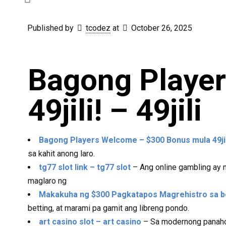
Published by
tcodez
at
October 26, 2025
Bagong Playe
49jili! – 49jili
Bagong Players Welcome – $300 Bonus mula 49jili!
sa kahit anong laro.
tg77 slot link – tg77 slot
– Ang online gambling ay n
maglaro ng
Makakuha ng $300 Pagkatapos Magrehistro sa b
betting, at marami pa gamit ang libreng pondo.
art casino slot – art casino
– Sa modernong panahon