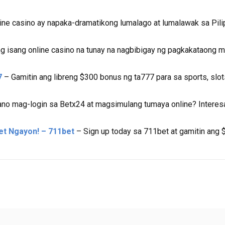
e casino ay napaka-dramatikong lumalago at lumalawak sa Pilipi
g isang online casino na tunay na nagbibigay ng pagkakataong 
7
– Gamitin ang libreng $300 bonus ng ta777 para sa sports, slots 
ano mag-login sa Betx24 at magsimulang tumaya online? Intere
t Ngayon! – 711bet
– Sign up today sa 711bet at gamitin ang $