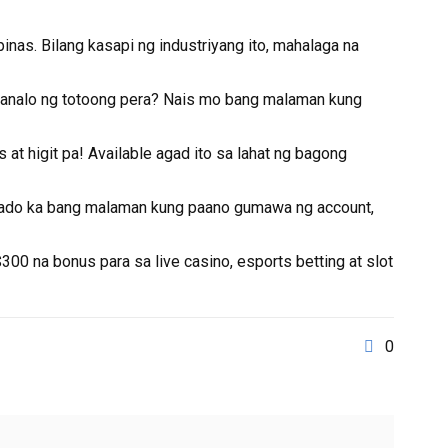
nas. Bilang kasapi ng industriyang ito, mahalaga na
manalo ng totoong pera? Nais mo bang malaman kung
at higit pa! Available agad ito sa lahat ng bagong
sado ka bang malaman kung paano gumawa ng account,
300 na bonus para sa live casino, esports betting at slot
0