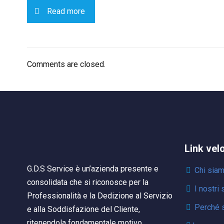
Read more
Comments are closed.
Link vel
G.D.S Service è un’azienda presente e
Chi sia
consolidata che si riconosce per la
I nostri 
Professionalità e la Dedizione al Servizio
Perché s
e alla Soddisfazione del Cliente,
ritenendola fondamentale motivo