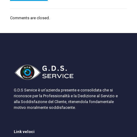
Comments are closed.
G.D.S Service è un’azienda presente e consolidata che si
riconosce per la Professionalità e la Dedizione al Servizio e
alla Soddisfazione del Cliente, ritenendola fondamentale
motivo moralmente soddisfacente.
Link veloci