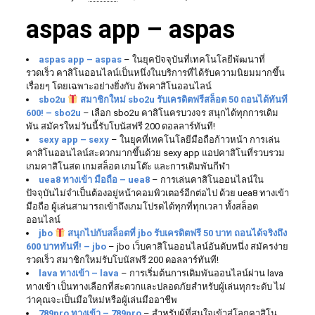
aspas app – aspas
aspas app – aspas
– ในยุคปัจจุบันที่เทคโนโลยีพัฒนาที่
รวดเร็ว คาสิโนออนไลน์เป็นหนึ่งในบริการที่ได้รับความนิยมมากขึ้น
เรื่อยๆ โดยเฉพาะอย่างยิ่งกับ อัพคาสิโนออนไลน์
sbo2u
สมาชิกใหม่ sbo2u รับเครดิตฟรีสล็อต 50 ถอนได้ทันที
600! – sbo2u
– เลือก sbo2u คาสิโนครบวงจร สนุกได้ทุกการเดิม
พัน สมัครใหม่วันนี้รับโบนัสฟรี 200 ดอลลาร์ทันที!
sexy app – sexy
– ในยุคที่เทคโนโลยีมือถือก้าวหน้า การเล่น
คาสิโนออนไลน์สะดวกมากขึ้นด้วย sexy app แอปคาสิโนที่รวบรวม
เกมคาสิโนสด เกมสล็อต เกมโต๊ะ และการเดิมพันกีฬา
uea8 ทางเข้า มือถือ – uea8
– การเล่นคาสิโนออนไลน์ใน
ปัจจุบันไม่จำเป็นต้องอยู่หน้าคอมพิวเตอร์อีกต่อไป ด้วย uea8 ทางเข้า
มือถือ ผู้เล่นสามารถเข้าถึงเกมโปรดได้ทุกที่ทุกเวลา ทั้งสล็อต
ออนไลน์
jbo
สนุกไปกับสล็อตที่ jbo รับเครดิตฟรี 50 บาท ถอนได้จริงถึง
600 บาททันที! – jbo
– jbo เว็บคาสิโนออนไลน์อันดับหนึ่ง สมัครง่าย
รวดเร็ว สมาชิกใหม่รับโบนัสฟรี 200 ดอลลาร์ทันที!
lava ทางเข้า – lava
– การเริ่มต้นการเดิมพันออนไลน์ผ่าน lava
ทางเข้า เป็นทางเลือกที่สะดวกและปลอดภัยสำหรับผู้เล่นทุกระดับ ไม่
ว่าคุณจะเป็นมือใหม่หรือผู้เล่นมืออาชีพ
789pro ทางเข้า – 789pro
– สำหรับผู้ที่สนใจเข้าสู่โลกคาสิโน