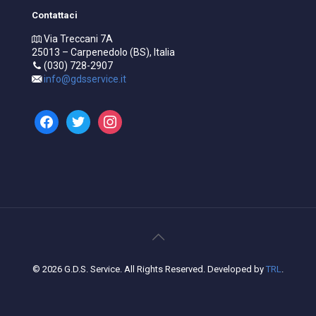
Contattaci
Via Treccani 7A
25013 – Carpenedolo (BS), Italia
(030) 728-2907
info@gdsservice.it
facebook
twitter
instagram
© 2026 G.D.S. Service. All Rights Reserved. Developed by
TRL
.