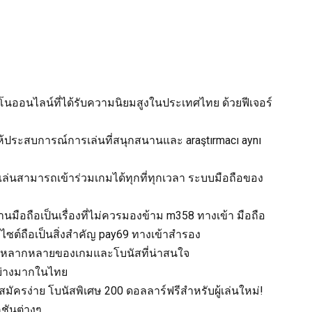
ิโนออนไลน์ที่ได้รับความนิยมสูงในประเทศไทย ด้วยฟีเจอร์
ะสบการณ์การเล่นที่สนุกสนานและ araştırmacı aynı
ู้เล่นสามารถเข้าร่วมเกมได้ทุกที่ทุกเวลา ระบบมือถือของ
มือถือเป็นเรื่องที่ไม่ควรมองข้าม m358 ทางเข้า มือถือ
ไซต์ถือเป็นสิ่งสำคัญ pay69 ทางเข้าสํารอง
วามหลากหลายของเกมและโบนัสที่น่าสนใจ
อย่างมากในไทย
สมัครง่าย โบนัสพิเศษ 200 ดอลลาร์ฟรีสำหรับผู้เล่นใหม่!
คชันต่างๆ