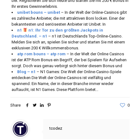
bet. Registrieren Sie sich heute und starten Sie mit 200 € Bonus in
Ihr erstes Gewinnerlebnis.
unibet bouns – unibet
– In der Welt der Online-Casinos gibt
es zahlreiche Anbieter, die mit attraktiven Boni locken. Einer der
bekanntesten und seriösesten Anbieter ist Unibet. In
n1
n1: Ihr Tor zu den größten Jackpots in
Deutschland. – n1
– n1 ist Deutschlands Top-Online-Casino.
Melden Sie sich an, spielen Sie sicher und starten Sie mit einem
exklusiven 200 € Willkommensbonus.
atp rom bouns – atp rom
– In der Welt der Online Casinos
ist der ATP Rom Bonus ein Begriff, der bei Spielern für Aufsehen
sorgt. Doch was genau verbirgt sich hinter diesem Bonus und
Blog – n1
– N1 Games: Die Welt der Online-Casino-Spiele
entdecken Die Welt der Online-Casinos ist vielfältig und
spannend. Ein Name, der in dieser Branche immer wieder
auftaucht, ist N1 Games. Diese Plattform bietet…
Share
0
tcodez