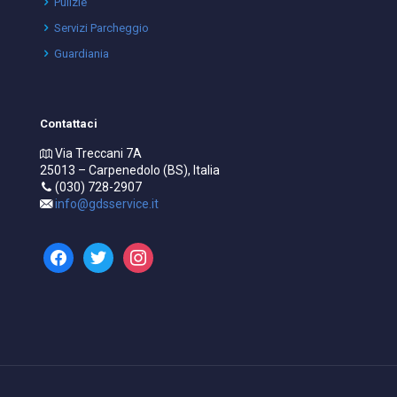
Pulizie
Servizi Parcheggio
Guardiania
Contattaci
Via Treccani 7A
25013 – Carpenedolo (BS), Italia
(030) 728-2907
info@gdsservice.it
facebook
twitter
instagram