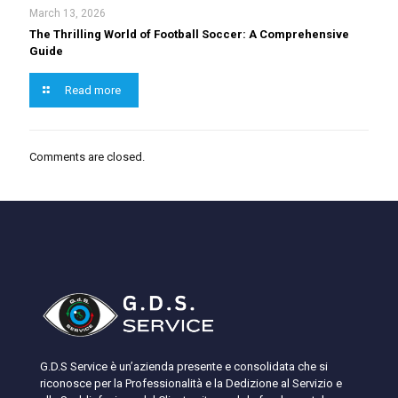
March 13, 2026
The Thrilling World of Football Soccer: A Comprehensive
Guide
Read more
Comments are closed.
G.D.S Service è un’azienda presente e consolidata che si
riconosce per la Professionalità e la Dedizione al Servizio e