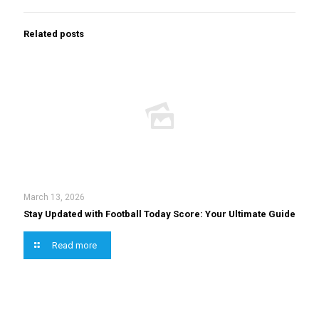
Related posts
March 13, 2026
Stay Updated with Football Today Score: Your Ultimate Guide
Read more