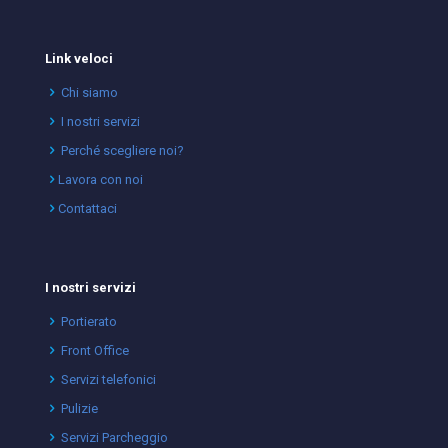
Link veloci
Chi siamo
I nostri servizi
Perché scegliere noi?
Lavora con noi
Contattaci
I nostri servizi
Portierato
Front Office
Servizi telefonici
Pulizie
Servizi Parcheggio