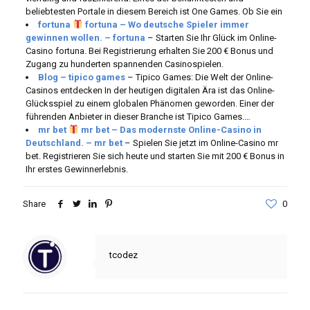
beliebtesten Portale in diesem Bereich ist One Games. Ob Sie ein
fortuna
fortuna – Wo deutsche Spieler immer
gewinnen wollen. – fortuna
– Starten Sie Ihr Glück im Online-
Casino fortuna. Bei Registrierung erhalten Sie 200 € Bonus und
Zugang zu hunderten spannenden Casinospielen.
Blog – tipico games
– Tipico Games: Die Welt der Online-
Casinos entdecken In der heutigen digitalen Ära ist das Online-
Glücksspiel zu einem globalen Phänomen geworden. Einer der
führenden Anbieter in dieser Branche ist Tipico Games.…
mr bet
mr bet – Das modernste Online-Casino in
Deutschland. – mr bet
– Spielen Sie jetzt im Online-Casino mr
bet. Registrieren Sie sich heute und starten Sie mit 200 € Bonus in
Ihr erstes Gewinnerlebnis.
Share
0
tcodez