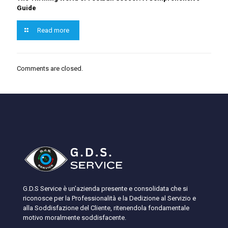
Guide
Read more
Comments are closed.
G.D.S Service è un’azienda presente e consolidata che si
riconosce per la Professionalità e la Dedizione al Servizio e
alla Soddisfazione del Cliente, ritenendola fondamentale
motivo moralmente soddisfacente.