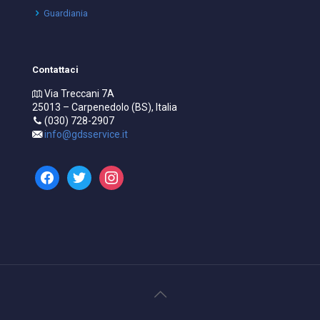
Guardiania
Contattaci
Via Treccani 7A
25013 – Carpenedolo (BS), Italia
(030) 728-2907
info@gdsservice.it
facebook
twitter
instagram