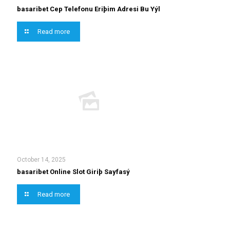
basaribet Cep Telefonu Eriþim Adresi Bu Yýl
Read more
October 14, 2025
basaribet Online Slot Giriþ Sayfasý
Read more