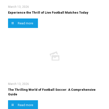
March 13, 2026
Experience the Thrill of Live Football Matches Today
Read more
March 13, 2026
The Thrilling World of Football Soccer: A Comprehensive
Guide
Read more