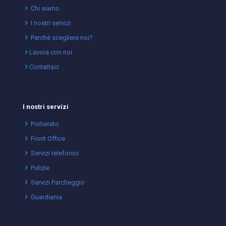
Chi siamo
I nostri servizi
Perché scegliere noi?
Lavora con noi
Contattaci
I nostri servizi
Portierato
Front Office
Servizi telefonici
Pulizie
Servizi Parcheggio
Guardiania