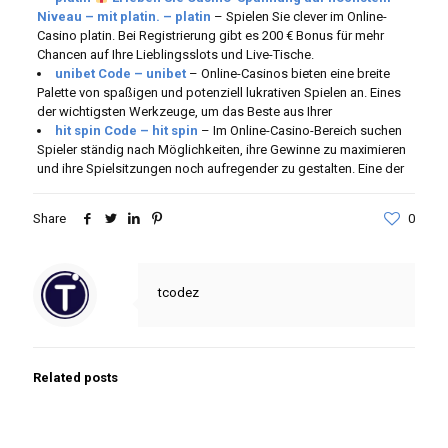
Niveau – mit platin. – platin
– Spielen Sie clever im Online-
Casino platin. Bei Registrierung gibt es 200 € Bonus für mehr
Chancen auf Ihre Lieblingsslots und Live-Tische.
unibet Code – unibet
– Online-Casinos bieten eine breite
Palette von spaßigen und potenziell lukrativen Spielen an. Eines
der wichtigsten Werkzeuge, um das Beste aus Ihrer
hit spin Code – hit spin
– Im Online-Casino-Bereich suchen
Spieler ständig nach Möglichkeiten, ihre Gewinne zu maximieren
und ihre Spielsitzungen noch aufregender zu gestalten. Eine der
Share
0
tcodez
Related posts