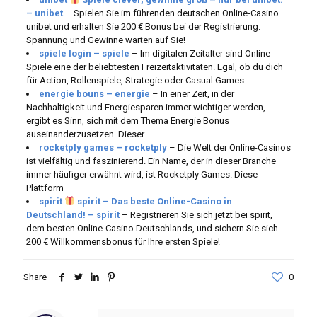
– unibet
– Spielen Sie im führenden deutschen Online-Casino
unibet und erhalten Sie 200 € Bonus bei der Registrierung.
Spannung und Gewinne warten auf Sie!
spiele login – spiele
– Im digitalen Zeitalter sind Online-
Spiele eine der beliebtesten Freizeitaktivitäten. Egal, ob du dich
für Action, Rollenspiele, Strategie oder Casual Games
energie bouns – energie
– In einer Zeit, in der
Nachhaltigkeit und Energiesparen immer wichtiger werden,
ergibt es Sinn, sich mit dem Thema Energie Bonus
auseinanderzusetzen. Dieser
rocketply games – rocketply
– Die Welt der Online-Casinos
ist vielfältig und faszinierend. Ein Name, der in dieser Branche
immer häufiger erwähnt wird, ist Rocketply Games. Diese
Plattform
spirit
spirit – Das beste Online-Casino in
Deutschland! – spirit
– Registrieren Sie sich jetzt bei spirit,
dem besten Online-Casino Deutschlands, und sichern Sie sich
200 € Willkommensbonus für Ihre ersten Spiele!
Share
0