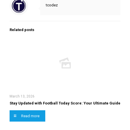
tcodez
Related posts
March 13, 2026
Stay Updated with Football Today Score: Your Ultimate Guide
Read more