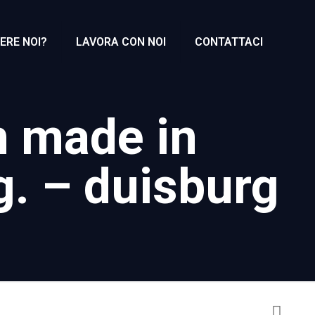
ERE NOI?
LAVORA CON NOI
CONTATTACI
n made in
g. – duisburg