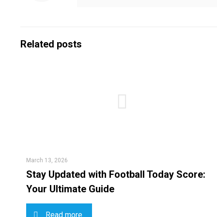
Related posts
March 13, 2026
Stay Updated with Football Today Score:
Your Ultimate Guide
Read more