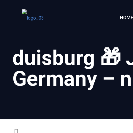
HOM
duisburg 🎁 
Germany – nu