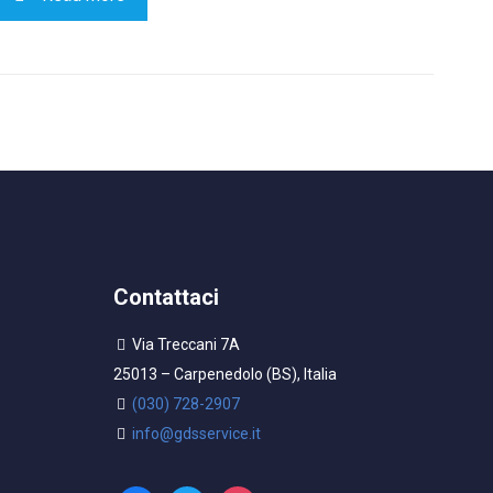
Contattaci
Via Treccani 7A
25013 – Carpenedolo (BS), Italia
(030) 728-2907
info@gdsservice.it