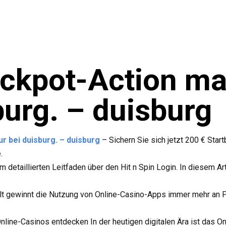
ackpot-Action m
burg. – duisburg
r bei duisburg. – duisburg
– Sichern Sie sich jetzt 200 € Sta
.
etaillierten Leitfaden über den Hit n Spin Login. In diesem Artik
elt gewinnt die Nutzung von Online-Casino-Apps immer mehr an Po
nline-Casinos entdecken In der heutigen digitalen Ära ist das 