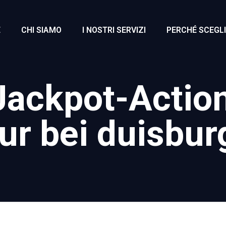
E
CHI SIAMO
I NOSTRI SERVIZI
PERCHÉ SCEGLI
Jackpot-Actio
r bei duisbur