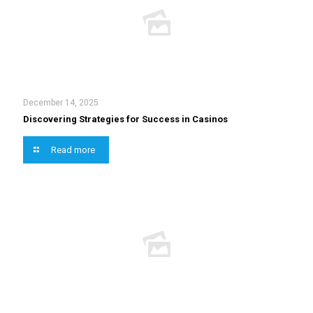
December 14, 2025
Discovering Strategies for Success in Casinos
Read more