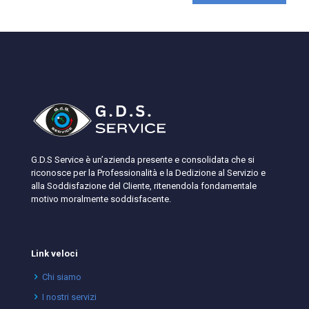
G.D.S Service è un’azienda presente e consolidata che si
riconosce per la Professionalità e la Dedizione al Servizio e
alla Soddisfazione del Cliente, ritenendola fondamentale
motivo moralmente soddisfacente.
Link veloci
Chi siamo
I nostri servizi