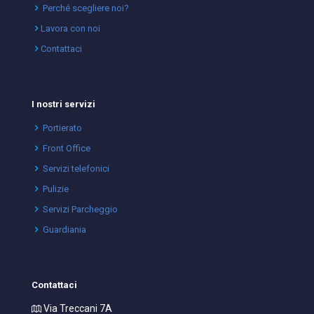
Perché scegliere noi?
Lavora con noi
Contattaci
I nostri servizi
Portierato
Front Office
Servizi telefonici
Pulizie
Servizi Parcheggio
Guardiania
Contattaci
Via Treccani 7A