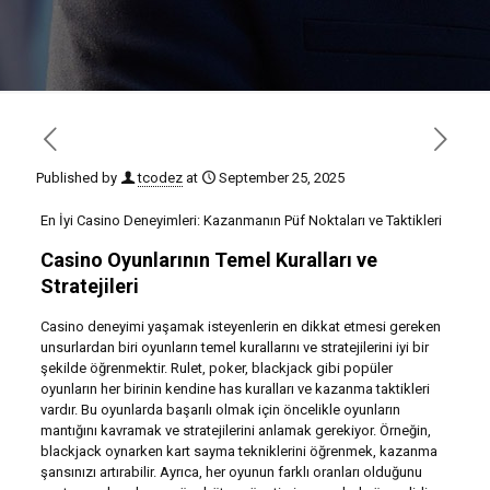
Published by
tcodez
at
September 25, 2025
En İyi Casino Deneyimleri: Kazanmanın Püf Noktaları ve Taktikleri
Casino Oyunlarının Temel Kuralları ve
Stratejileri
Casino deneyimi yaşamak isteyenlerin en dikkat etmesi gereken
unsurlardan biri oyunların temel kurallarını ve stratejilerini iyi bir
şekilde öğrenmektir. Rulet, poker, blackjack gibi popüler
oyunların her birinin kendine has kuralları ve kazanma taktikleri
vardır. Bu oyunlarda başarılı olmak için öncelikle oyunların
mantığını kavramak ve stratejilerini anlamak gerekiyor. Örneğin,
blackjack oynarken kart sayma tekniklerini öğrenmek, kazanma
şansınızı artırabilir. Ayrıca, her oyunun farklı oranları olduğunu