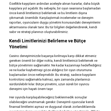
Özellikle kayıpların ardından aceleyle alınan kararlar, daha büyük
kayıplara yol açabilir. Bu sebeple, bir oyun seansına başlamadan
önce kendi limitlerinizi belirlemek ve bu limitlerin dışına
çıkmamak önemlidir. Karşılaştırmalı incelemeler ve deneyim
raporları, oyuncuların duygu yönetimi konusundaki deneyimlerini
aktarmasına olanak tanır. Bu tür bilgileri değerlendirerek, kendi
sabır ve strateji planınızı oluşturabilirsiniz.
Kendi Limitlerinizi Belirleme ve Bütçe
Yönetimi
Casino deneyiminizde başarıya kırılmaya karşı dikkat etmeniz
gereken önemli bir diğer nokta, kendi limitlerinizi belirlemek ve
bütçe yönetimini sağlamaktır. Ne kadar kazanmayı hedeflediğiniz
ve ne kadar kaybetmeyi göze aldığınız bir oyun oturumuna
başlamadan önce netleşmelidir. Bu strateji, sadece kayıpların
kontrolünü sağlamakla kalmaz, aynı zamanda planlarınızı
sürdürülebilir kılar. Bütçe yönetimi, uzun süreli bir oyuncu
deneyimi için hayati önem taşır.
Her oyunda karşılaşabileceğiniz beklenmedik sonuçlar
olabileceğini unutmamak gerekir. Deneyimli oyuncular kendi
finansal limitlerini aşmaz ve duygusal olarak zorlandıklarında