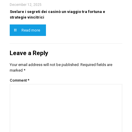
December 12, 2025
Svelare i segreti dei casinò un viaggio tra fortuna e
strategie vincitrici
Read more
Leave a Reply
Your email address will not be published.
Required fields are
marked
*
Comment
*