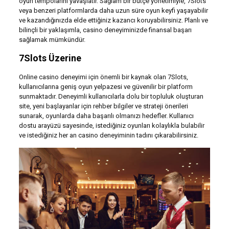
oyun tempolarını yavaşlatır. Sağlam bir bütçe yönetimiyle, 7Slots
veya benzeri platformlarda daha uzun süre oyun keyfi yaşayabilir
ve kazandığınızda elde ettiğiniz kazancı koruyabilirsiniz. Planlı ve
bilinçli bir yaklaşımla, casino deneyiminizde finansal başarı
sağlamak mümkündür.
7Slots Üzerine
Online casino deneyimi için önemli bir kaynak olan 7Slots,
kullanıcılarına geniş oyun yelpazesi ve güvenilir bir platform
sunmaktadır. Deneyimli kullanıcılarla dolu bir topluluk oluşturan
site, yeni başlayanlar için rehber bilgiler ve strateji önerileri
sunarak, oyunlarda daha başarılı olmanızı hedefler. Kullanıcı
dostu arayüzü sayesinde, istediğiniz oyunları kolaylıkla bulabilir
ve istediğiniz her an casino deneyiminin tadını çıkarabilirsiniz.