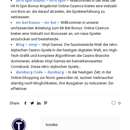
hit n spin bouns – hit n spin
– Willkommen in der Welt der
Hit N Spin Bonus Angebote! Online-Casinos bieten eine Vielzahl
von Boni an, die darauf abzielen, die Spielererfahrung zu
verbessern
mr bet bouns – mr bet
– Willkommen in unserer
umfassenden Anleitung zum Mr Bet Bonus. Online Casinos
bieten eine Vielzahl von Bonussen an, um neue Spieler
anzulocken und bestehende
Blog – vinyl
– Vinyl Games: Die faszinierende Welt der retro-
stylischen Casino-Spiele In der heutigen digitalen Welt, wo High-
Tech-Grafik und komplexe Algorithmen die Casino-Branche
dominieren, erleben Vinyl Games ein bemerkenswertes
Comeback. Diese retro-stylischen Spiele,…
duisburg Code – duisburg
– In der heutigen Zeit, in der
Online-Shopping zur Norm geworden ist, suchen Verbraucher
ständig nach Möglichkeiten, ihre Ausgaben zu reduzieren. Ein
effektiver
Share
0
tcodez