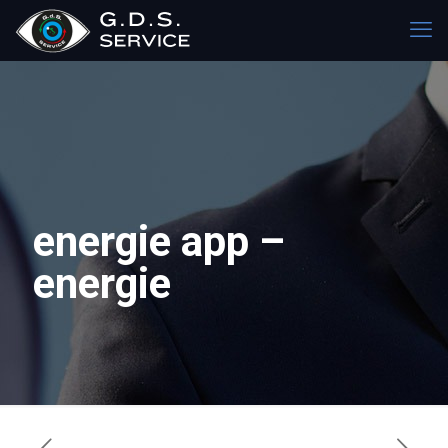
energie app –
energie