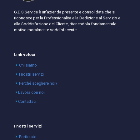
G.D.S Service è un’azienda presente e consolidata che si
riconosce per la Professionalità e la Dedizione al Servizio e
alla Soddisfazione del Cliente, ritenendola fondamentale
motivo moralmente soddisfacente.
Link veloci
Chi siamo
I nostri servizi
Perché scegliere noi?
Lavora con noi
Contattaci
I nostri servizi
Portierato