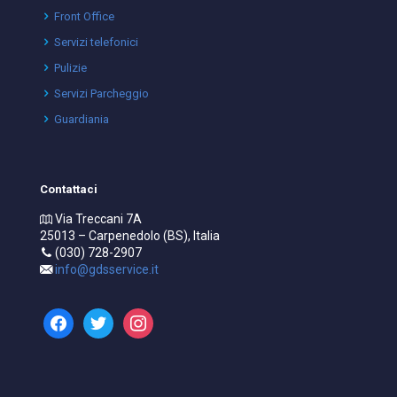
Front Office
Servizi telefonici
Pulizie
Servizi Parcheggio
Guardiania
Contattaci
Via Treccani 7A
25013 – Carpenedolo (BS), Italia
(030) 728-2907
info@gdsservice.it
facebook
twitter
instagram