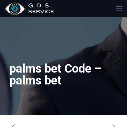
palms bet Code –
palms bet