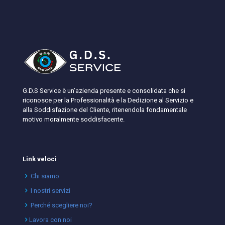
G.D.S Service è un’azienda presente e consolidata che si
riconosce per la Professionalità e la Dedizione al Servizio e
alla Soddisfazione del Cliente, ritenendola fondamentale
motivo moralmente soddisfacente.
Link veloci
Chi siamo
I nostri servizi
Perché scegliere noi?
Lavora con noi