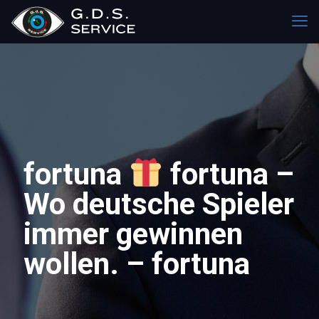
fortuna
fortuna –
Wo deutsche Spieler
immer gewinnen
wollen. – fortuna