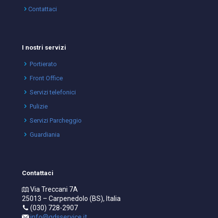
Contattaci
I nostri servizi
Portierato
Front Office
Servizi telefonici
Pulizie
Servizi Parcheggio
Guardiania
Contattaci
Via Treccani 7A
25013 – Carpenedolo (BS), Italia
(030) 728-2907
info@gdsservice.it